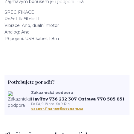
Zajímavým bonusem je i podpora PS3.
SPECIFIKACE
Počet tlačítek: 11
Vibrace: Ano, duální motor
Analog: Ano
Připojení: USB kabel, 1,8m
Potřebujete poradit?
Zákaznická podpora
Havířov 736 232 307 Ostrava 778 585 851
Po-Pá, 9-18 hod. So 9-12 h.
casper.finance@seznam.cz