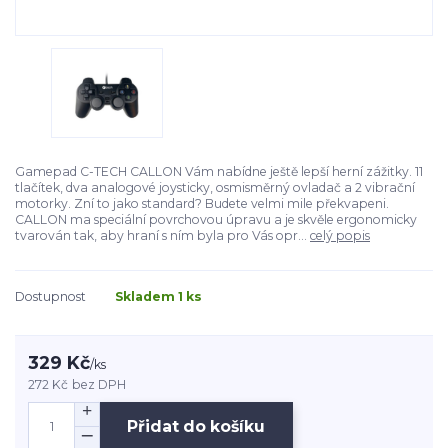
Gamepad C-TECH CALLON Vám nabídne ještě lepší herní zážitky. 11
tlačítek, dva analogové joysticky, osmisměrný ovladač a 2 vibrační
motorky. Zní to jako standard? Budete velmi mile překvapeni.
CALLON ma speciální povrchovou úpravu a je skvěle ergonomicky
tvarován tak, aby hraní s ním byla pro Vás opr...
celý popis
Dostupnost
Skladem 1 ks
329 Kč
/
ks
272 Kč
bez DPH
Přidat do košíku