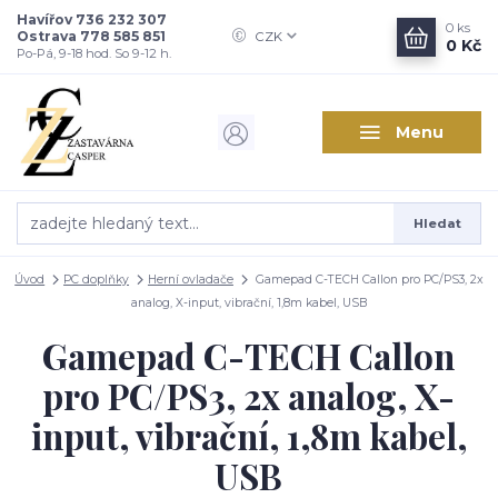
Havířov 736 232 307
0
ks
Ostrava 778 585 851
CZK
0 Kč
Po-Pá, 9-18 hod. So 9-12 h.
Menu
Hledat
Úvod
PC doplňky
Herní ovladače
Gamepad C-TECH Callon pro PC/PS3, 2x
analog, X-input, vibrační, 1,8m kabel, USB
Gamepad C-TECH Callon
pro PC/PS3, 2x analog, X-
input, vibrační, 1,8m kabel,
USB