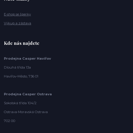
E-shop se šperky
Výkup a zástava
Kde nás najdete
Prodejna Casper Havířov
Dlouhá třída 13a
Havířov-Město, 736 01
Prodejna Casper Ostrava
Sokolská třída 104/2
Ostrava-Moravská Ostrava
702 00