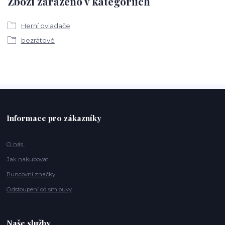
Zboží zařazeno v kategoriích
Herní ovladače
bezrátové
Informace pro zákazníky
O nás
Jak nakupovat
Puncovní značky
Odstoupení od smlouvy
Naše služby