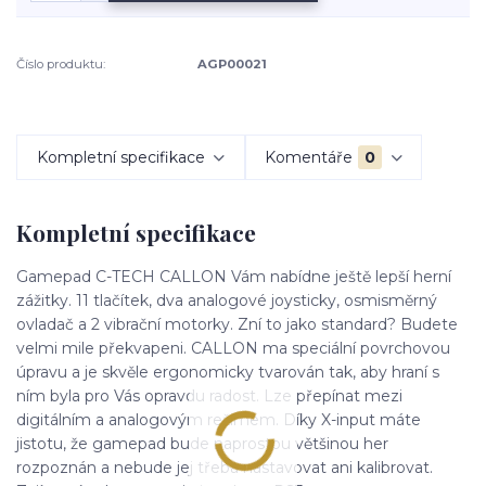
Číslo produktu:
AGP00021
Kompletní specifikace
Komentáře
0
Kompletní specifikace
Gamepad C-TECH CALLON Vám nabídne ještě lepší herní
zážitky. 11 tlačítek, dva analogové joysticky, osmisměrný
ovladač a 2 vibrační motorky. Zní to jako standard? Budete
velmi mile překvapeni. CALLON ma speciální povrchovou
úpravu a je skvěle ergonomicky tvarován tak, aby hraní s
ním byla pro Vás opravdu radost. Lze přepínat mezi
digitálním a analogovým režimem. Díky X-input máte
jistotu, že gamepad bude naprostou většinou her
rozpoznán a nebude jej třeba nastavovat ani kalibrovat.