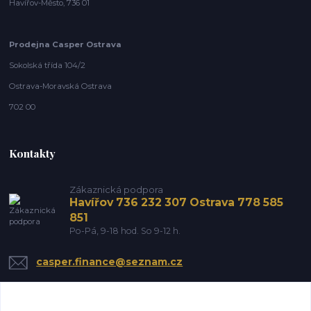
Havířov-Město, 736 01
Prodejna Casper Ostrava
Sokolská třída 104/2
Ostrava-Moravská Ostrava
702 00
Kontakty
Zákaznická podpora
Havířov 736 232 307 Ostrava 778 585
851
Po-Pá, 9-18 hod. So 9-12 h.
casper.finance@seznam.cz