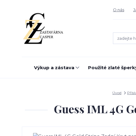
O nás
J
Výkup a zástava
Použité zlaté šperk
Úvod
Přís
Guess IML 4G Go