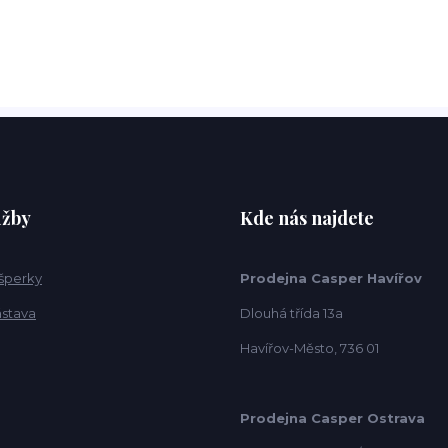
užby
Kde nás najdete
 šperky
Prodejna Casper Havířov
ástava
Dlouhá třída 13a
Havířov-Město, 736 01
Prodejna Casper Ostrava