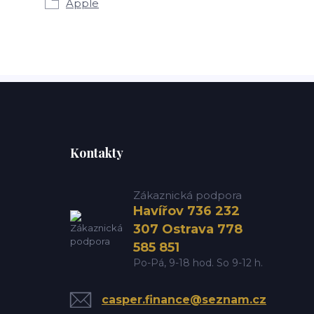
Apple
Kontakty
Zákaznická podpora
Havířov 736 232
307 Ostrava 778
585 851
Po-Pá, 9-18 hod. So 9-12 h.
casper.finance@seznam.cz