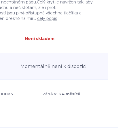
ři nechtěném pádu.Celý kryt je navržen tak, aby
achu a nečistotám, ale i proti
í jsou plně přístupná všechna tlačítka a
en přesně na mír...
celý popis
Není skladem
Momentálně není k dispozici
00023
Záruka:
24 měsíců