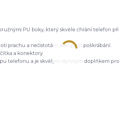
pružnými PU boky, který skvěle chrání telefon při
oti prachu a nečistotám, ale i proti poškrábání.
čítka a konektory.
ypu telefonu a je skvělým stylovým doplňkem pro