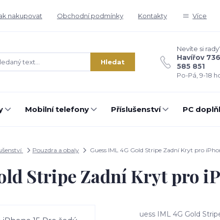
ak nakupovat
Obchodní podmínky
Kontakty
Více
Nevíte si rady
Havířov 73
Hledat
585 851
Po-Pá, 9-18 ho
y
Mobilní telefony
Příslušenství
PC doplň
lušenství
Pouzdra a obaly
Guess IML 4G Gold Stripe Zadní Kryt pro iPho
ld Stripe Zadní Kryt pro iP
uess IML 4G Gold Strip