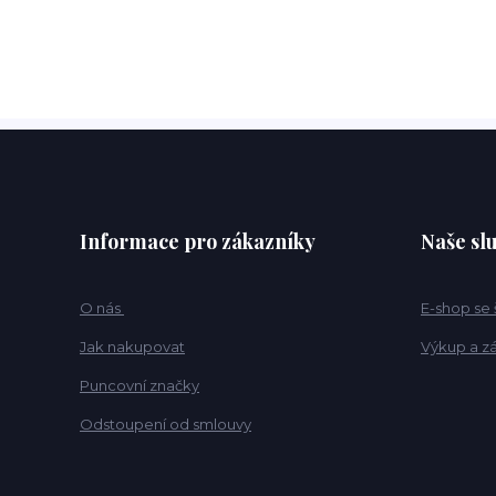
Informace pro zákazníky
Naše sl
O nás
E-shop se
Jak nakupovat
Výkup a z
Puncovní značky
Odstoupení od smlouvy