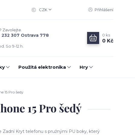
CZK
Přihlášení
? Zavolejte.
0
ks
6 232 307 Ostrava 778
0 Kč
d. So 9-12 h.
ky
Použitá elektronika
Hry
ne 15 Pro šedý
hone 15 Pro šedý
e Zadní Kryt telefonu s pružnými PU boky, který