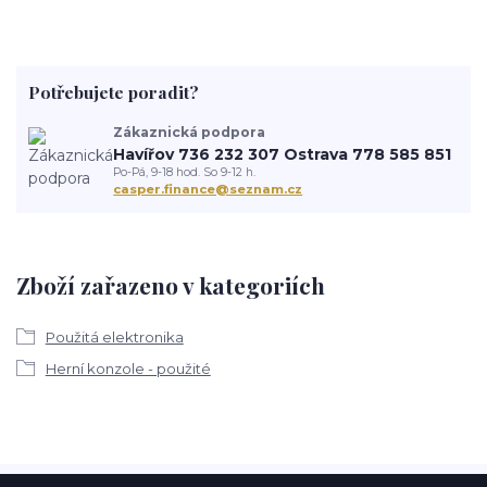
Potřebujete poradit?
Zákaznická podpora
Havířov 736 232 307 Ostrava 778 585 851
Po-Pá, 9-18 hod. So 9-12 h.
casper.finance@seznam.cz
Zboží zařazeno v kategoriích
Použitá elektronika
Herní konzole - použité