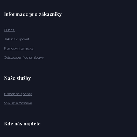
Informace pro zákazníky
O nás
Jak nakupovat
Puncovní značky
Odstoupení od smlouvy
Naše služby
E-shop se šperky
Výkup a zástava
Kde nás najdete