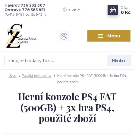
Havířov 736 232 307
0
ks
Ostrava 778 585 851
CZK
0 Kč
Po-Pá, 9-18 hod. So 9-12 h.
Menu
Hledat
Úvod
Použitá elektronika
Herní konzole PS4 FAT (500GB) + 3x hra PS4,
použité zboží
Herní konzole PS4 FAT
(500GB) + 3x hra PS4,
použité zboží