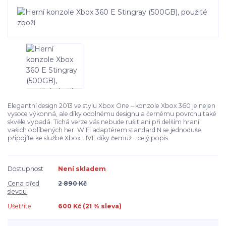
Elegantní design 2013 ve stylu Xbox One – konzole Xbox 360 je nejen
vysoce výkonná, ale díky odolnému designu a černému povrchu také
skvěle vypadá. Tichá verze vás nebude rušit ani při delším hraní
vašich oblíbených her. WiFi adaptérem standard N se jednoduše
připojíte ke službě Xbox LIVE díky čemuž...
celý popis
Dostupnost
Není skladem
Cena před
2 890 Kč
slevou
Ušetříte
600 Kč (
21
% sleva)