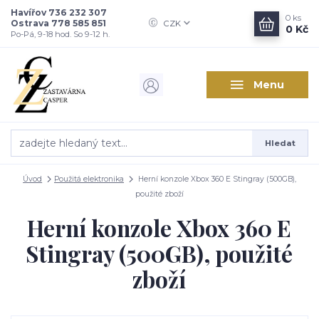
Havířov 736 232 307
0
ks
Ostrava 778 585 851
CZK
0 Kč
Po-Pá, 9-18 hod. So 9-12 h.
Menu
Hledat
Úvod
Použitá elektronika
Herní konzole Xbox 360 E Stingray (500GB),
použité zboží
Herní konzole Xbox 360 E
Stingray (500GB), použité
zboží