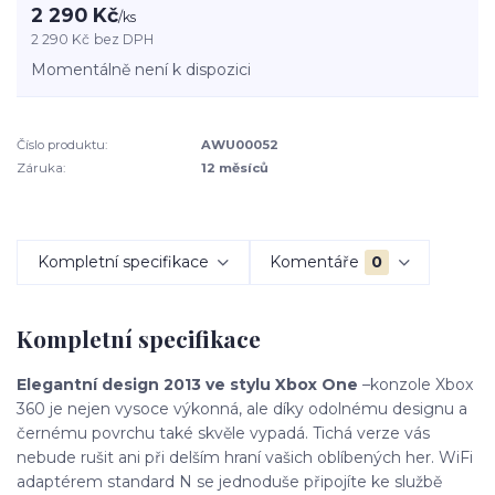
2 290 Kč
/
ks
2 290 Kč
bez DPH
Momentálně není k dispozici
Číslo produktu:
AWU00052
Záruka:
12 měsíců
Kompletní specifikace
Komentáře
0
Kompletní specifikace
Elegantní design 2013 ve stylu Xbox One
–
konzole Xbox
360 je nejen vysoce výkonná, ale díky odolnému designu a
černému povrchu také skvěle vypadá. Tichá verze vás
nebude rušit ani při delším hraní vašich oblíbených her. WiFi
adaptérem standard N se jednoduše připojíte ke službě