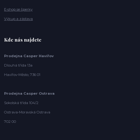
E-shop se šperky
Výkup a zástava
Kde nás najdete
Prodejna Casper Havířov
Dlouhá třída 13a
Havířov-Město, 736 01
Prodejna Casper Ostrava
Sokolská třída 104/2
Ostrava-Moravská Ostrava
702 00