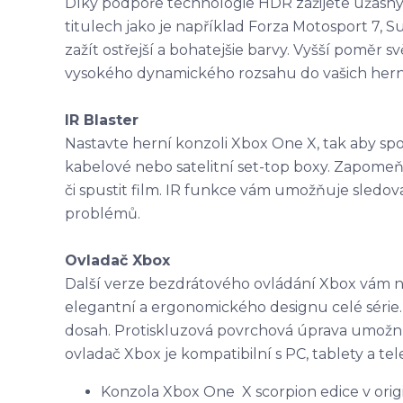
Díky podpoře technologie HDR zažijete úžasný z
titulech jako je například Forza Motosport 7,
zažít ostřejší a bohatejšie barvy. Vyšší poměr 
vysokého dynamického rozsahu do vašich hern
IR Blaster
Nastavte herní konzoli Xbox One X, tak aby spouš
kabelové nebo satelitní set-top boxy. Zapomeňt
či spustit film. IR funkce vám umožňuje sledova
problémů.
Ovladač Xbox
Další verze bezdrátového ovládání Xbox vám n
elegantní a ergonomického designu celé série
dosah. Protiskluzová povrchová úprava umožní 
ovladač Xbox je kompatibilní s PC, tablety a te
Konzola Xbox One X scorpion edice v orig