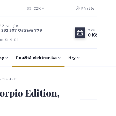
CZK
Přihlášení
? Zavolejte.
0
ks
6 232 307 Ostrava 778
0 Kč
d. So 9-12 h.
ky
Použitá elektronika
Hry
užité zboží
orpio Edition,