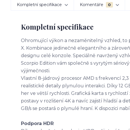
Kompletní specifikace
Komentáře
0
Kompletní specifikace
Ohromující výkon a nezaměnitelný vzhled, to 
X. Kombinace jedinečně elegantního a zároveň
designu celé konzole. Speciálně navržený vzhl
Scorpio Edition vám společně s vyrytým sériov
výjimečnosti.
Vlastní 8-jádrový procesor AMD s frekvencí 2,
realistické detaily plynulou interakci. Díky 12
her ve větší rychlosti. Grafická karta s rychlost
postavy v rozlišení 4K a navíc zajistí hladší a 
GB/s se postará o plynulé hraní. K dispozici nab
Podpora HDR