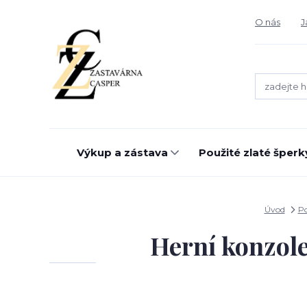
O nás
J
Výkup a zástava
Použité zlaté šperk
Úvod
Po
Herní konzole