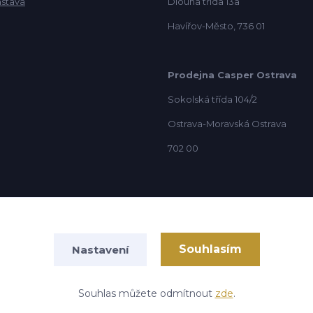
ástava
Dlouhá třída 13a
Havířov-Město, 736 01
Prodejna Casper Ostrava
Sokolská třída 104/2
Ostrava-Moravská Ostrava
702 00
Souhlasím
Nastavení
Vytvořeno na
Eshop-rychle.cz
Souhlas můžete odmítnout
zde
.