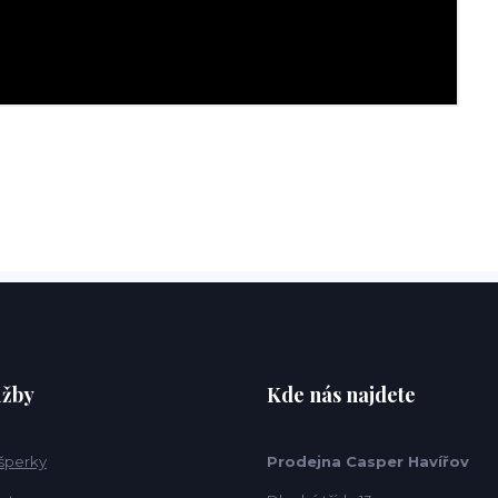
užby
Kde nás najdete
 šperky
Prodejna Casper Havířov