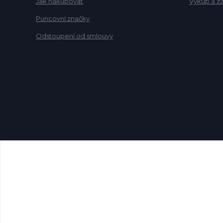
Jak nakupovat
Výkup a z
Puncovní značky
Odstoupení od smlouvy