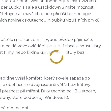
ážitek z hraní vaší oblíbené hry. V exkluzivních
 Super Lucky 's Tale a Crackdown 3 máte možnost
světelných a tmavších ploch přináší technologie
ích novinek skutečnou hloubku vizuálních prvků.
těla i jiná zařízení - TV, audio/video přijímače,
e na dálkové ovládání, pokud si chcete spustit hry
t filmy, nebo klidně užívat herní tituly bez
abídne vyšší komfort, který skvěle zapadá do
. Je obohacen o dvojnásobně větší bezdrátový
přesnost při míření. Díky technologii Bluetooth,
lefony, které podporují Windows 10.
inálním balení