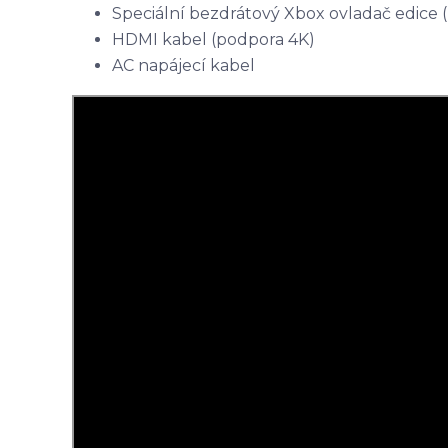
Speciální bezdrátový Xbox ovladač edice 
HDMI kabel (podpora 4K)
AC napájecí kabel