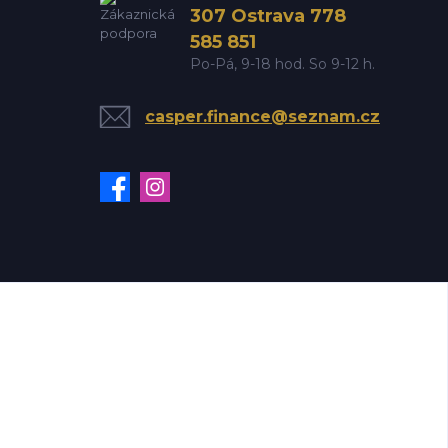
307 Ostrava 778
585 851
Po-Pá, 9-18 hod. So 9-12 h.
casper.finance@seznam.cz