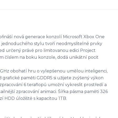
přináší nová generace konzolí Microsoft Xbox One
 jednoduchého stylu tvoří neodmyslitelné prvky
ed určený právě pro limitovanou edici Project
ým číslem na boku konzole, dodá unikátní pocit
3 GHz obohatí hru o vylepšenou umělou inteligenci,
 GB grafické paměti GDDR5 si užijete zvýšený výkon
í zpracování 6 teraflopů umožní vykreslit prostředí a
detailnější zpracování animaci. Šířka pásma paměti 326
ízí HDD úložiště s kapacitou 1TB.