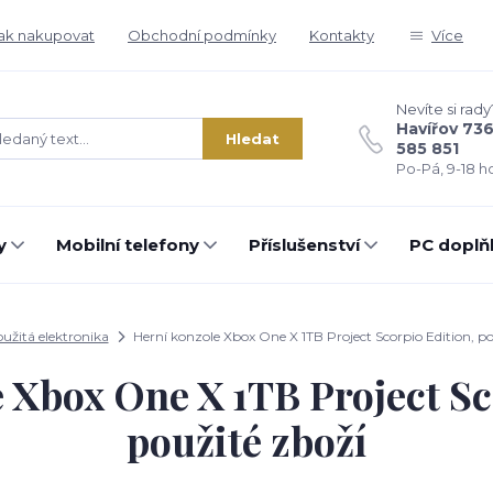
ak nakupovat
Obchodní podmínky
Kontakty
Více
Nevíte si rady
Havířov 73
Hledat
585 851
Po-Pá, 9-18 ho
y
Mobilní telefony
Příslušenství
PC doplň
užitá elektronika
Herní konzole Xbox One X 1TB Project Scorpio Edition, po
 Xbox One X 1TB Project Sc
použité zboží