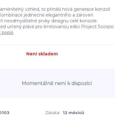
aměnitelný vzhled, to přináší nová generace konzolí
Kombinace jedinečně elegantního a zároveň
ří neodmyslitelné prvky designu celé konzole.
ed určený právě pro limitovanou edici Project Scorpio
ý popis
Není skladem
Momentálně není k dispozici
0103
Záruka:
12 měsíců