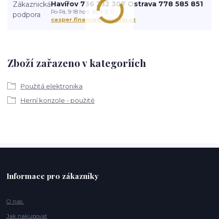
Havířov 736 232 307 Ostrava 778 585 851
Po-Pá, 9-18 hod. So 9-12 h.
casper.finance@seznam.cz
Zboží zařazeno v kategoriích
Použitá elektronika
Herní konzole - použité
Informace pro zákazníky
O nás
Jak nakupovat