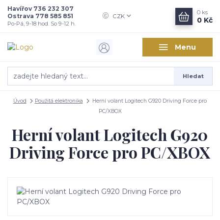
Havířov 736 232 307
0
ks
Ostrava 778 585 851
CZK
0 Kč
Po-Pá, 9-18 hod. So 9-12 h.
Menu
Hledat
Úvod
Použitá elektronika
Herní volant Logitech G920 Driving Force pro
PC/XBOX
Herní volant Logitech G920
Driving Force pro PC/XBOX