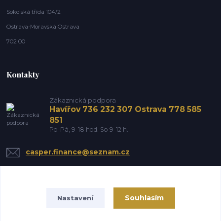
Sokolská třída 104/2
Ostrava-Moravská Ostrava
702 00
Kontakty
Zákaznická podpora
Havířov 736 232 307 Ostrava 778 585
851
Po-Pá, 9-18 hod. So 9-12 h.
casper.finance@seznam.cz
Souhlasím
Nastavení