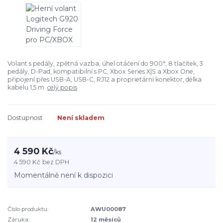
Volant s pedály, zpětná vazba, úhel otáčení do 900°, 8 tlačítek, 3
pedály, D-Pad, kompatibilní s PC, Xbox Series X|S a Xbox One,
připojení přes USB-A, USB-C, RJ12 a proprietární konektor, délka
kabelu 1,5 m
celý popis
Dostupnost
Není skladem
4 590 Kč
/
ks
4 590 Kč
bez DPH
Momentálně není k dispozici
Číslo produktu:
AWU00087
Záruka:
12 měsíců