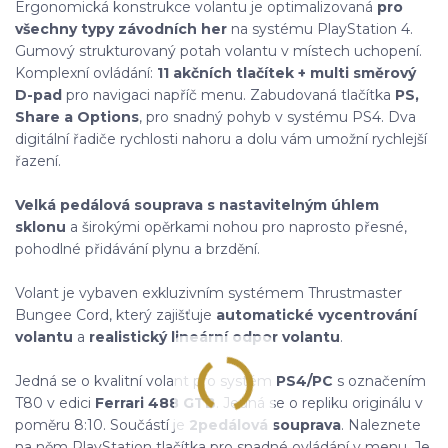
Ergonomická konstrukce volantu je optimalizovaná
pro
všechny typy závodních her
na systému PlayStation 4.
Gumový strukturovaný potah volantu v místech uchopení.
Komplexní ovládání:
11 akčních tlačítek + multi směrový
D-pad
pro navigaci napříč menu. Zabudovaná tlačítka
PS,
Share a Options
, pro snadný pohyb v systému PS4. Dva
digitální řadiče rychlosti nahoru a dolu vám umožní rychlejší
řazení.
Velká pedálová souprava s nastavitelným úhlem
sklonu
a širokými opěrkami nohou pro naprosto přesné,
pohodlné přidávání plynu a brzdění.
Volant je vybaven exkluzivním systémem Thrustmaster
Bungee Cord, který zajišťuje
automatické vycentrování
volantu
a
realistický lineární odpor volantu
.
Jedná se o kvalitní volant pro systém
PS4/PC
s označením
T80 v edici
Ferrari 488 GTB
. Jedná se o repliku originálu v
poměru 8:10. Součástí je
2pedálová souprava
. Naleznete
na něm PlayStation tlačítka pro snadné ovládání v menu. Je