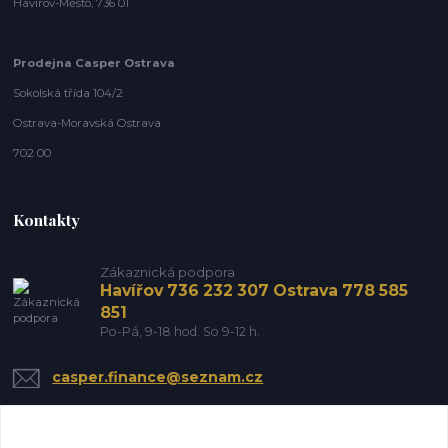
Havířov-Město, 736 01
Prodejna Casper Ostrava
Sokolská třída 104/2
Ostrava-Moravská Ostrava
702 00
Kontakty
Zákaznická podpora
Havířov 736 232 307 Ostrava 778 585
851
Po-Pá, 9-18 hod. So 9-12 h.
casper.finance@seznam.cz