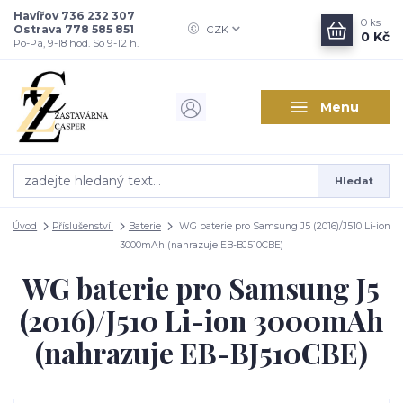
Havířov 736 232 307
0
ks
Ostrava 778 585 851
CZK
0 Kč
Po-Pá, 9-18 hod. So 9-12 h.
Menu
Hledat
Úvod
Příslušenství
Baterie
WG baterie pro Samsung J5 (2016)/J510 Li-ion
3000mAh (nahrazuje EB-BJ510CBE)
WG baterie pro Samsung J5
(2016)/J510 Li-ion 3000mAh
(nahrazuje EB-BJ510CBE)