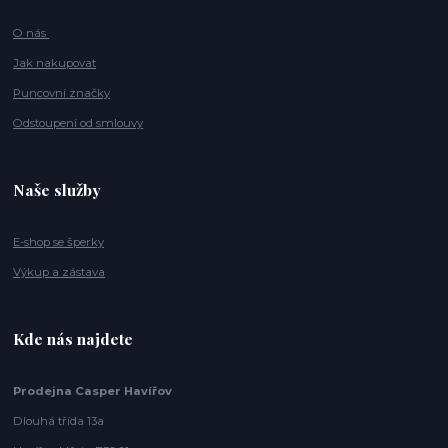
O nás
Jak nakupovat
Puncovní značky
Odstoupení od smlouvy
Naše služby
E-shop se šperky
Výkup a zástava
Kde nás najdete
Prodejna Casper Havířov
Dlouhá třída 13a