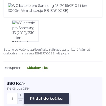
Baterie do Vašeho zařízení jako náhrada za tu, která Vám už
dosloužila. nahrazuje EB-BJ510CBE
celý popis
Dostupnost
Skladem 1 ks
380 Kč
/
ks
314 Kč
bez DPH
Přidat do košíku