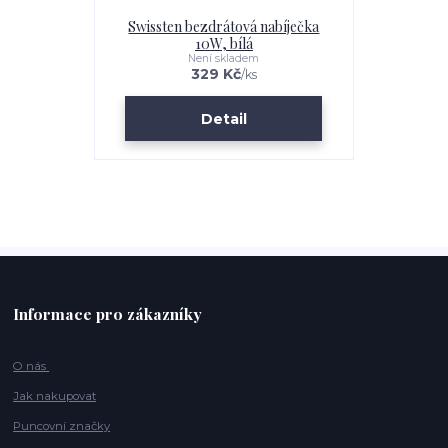
Swissten bezdrátová nabíječka
10W, bílá
Není skladem
329 Kč
/
ks
Detail
Informace pro zákazníky
O nás
Jak nakupovat
Puncovní značky