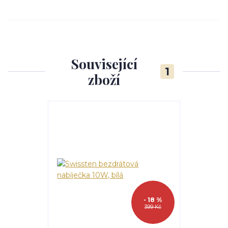
Související
1
zboží
- 18 %
399 Kč