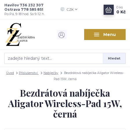
Havířov 736 232 307
0
ks
Ostrava 778 585 851
CZK
0 Kč
Po-Pá, 9-18 hod. So 9-12 h.
Menu
Hledat
Úvod
Příslušenství
Nabíječky
Bezdrátová nabíječka Aligator Wireless-
Pad 15W, černá
Bezdrátová nabíječka
Aligator Wireless-Pad 15W,
černá