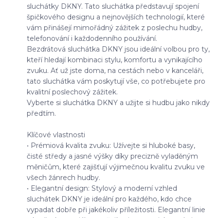
sluchátky DKNY. Tato sluchátka představují spojení
špičkového designu a nejnovějších technologií, které
vám přinášejí mimořádný zážitek z poslechu hudby,
telefonování i každodenního používání.
Bezdrátová sluchátka DKNY jsou ideální volbou pro ty,
kteří hledají kombinaci stylu, komfortu a vynikajícího
zvuku. Ať už jste doma, na cestách nebo v kanceláři,
tato sluchátka vám poskytují vše, co potřebujete pro
kvalitní poslechový zážitek.
Vyberte si sluchátka DKNY a užijte si hudbu jako nikdy
předtím.
Klíčové vlastnosti
• Prémiová kvalita zvuku: Užívejte si hluboké basy,
čisté středy a jasné výšky díky precizně vyladěným
měničům, které zajišťují výjimečnou kvalitu zvuku ve
všech žánrech hudby.
• Elegantní design: Stylový a moderní vzhled
sluchátek DKNY je ideální pro každého, kdo chce
vypadat dobře při jakékoliv příležitosti. Elegantní linie