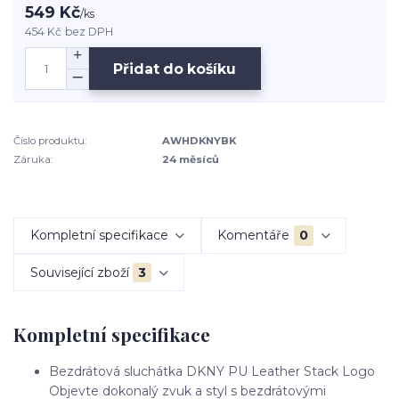
549 Kč
/
ks
454 Kč
bez DPH
Přidat do košíku
Číslo produktu:
AWHDKNYBK
Záruka:
24 měsíců
Kompletní specifikace
Komentáře
0
Související zboží
3
Kompletní specifikace
Bezdrátová sluchátka DKNY PU Leather Stack Logo
Objevte dokonalý zvuk a styl s bezdrátovými