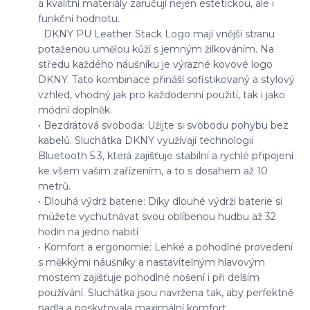
a kvalitní materiály zaručují nejen estetickou, ale i
funkční hodnotu.
DKNY PU Leather Stack Logo mají vnější stranu
potaženou umělou kůží s jemným žilkováním. Na
středu každého náušníku je výrazné kovové logo
DKNY. Tato kombinace přináší sofistikovaný a stylový
vzhled, vhodný jak pro každodenní použití, tak i jako
módní doplněk.
• Bezdrátová svoboda: Užijte si svobodu pohybu bez
kabelů. Sluchátka DKNY využívají technologii
Bluetooth 5.3, která zajišťuje stabilní a rychlé připojení
ke všem vašim zařízením, a to s dosahem až 10
metrů.
• Dlouhá výdrž baterie: Díky dlouhé výdrži baterie si
můžete vychutnávat svou oblíbenou hudbu až 32
hodin na jedno nabití
• Komfort a ergonomie: Lehké a pohodlné provedení
s měkkými náušníky a nastavitelným hlavovým
mostem zajišťuje pohodlné nošení i při delším
používání. Sluchátka jsou navržena tak, aby perfektně
padla a poskytovala maximální komfort.