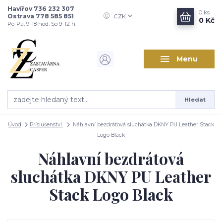
Havířov 736 232 307
0
ks
Ostrava 778 585 851
CZK
0 Kč
Po-Pá, 9-18 hod. So 9-12 h.
Menu
Hledat
Úvod
Příslušenství
Náhlavní bezdrátová sluchátka DKNY PU Leather Stack
Logo Black
Náhlavní bezdrátová
sluchátka DKNY PU Leather
Stack Logo Black