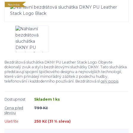
Novinka
Bezdrátová sluchátka DKNY PU Leather Stack Logo Objevte
dokonalý zvuk a styl s bezdrátovými sluchátky DKNY. Tato sluchátka
představují spojení špičkového designu a nejnovějších technologií,
které vám přinášejí mimořádný zážitek z poslechu hudby,
telefonování i každodenního používání. Bezdrátová sl
celý popis
Dostupnost
Skladem 1 ks
Cena před
799 Kč
slevou
Ušetříte
250 Kč (
31
% sleva)