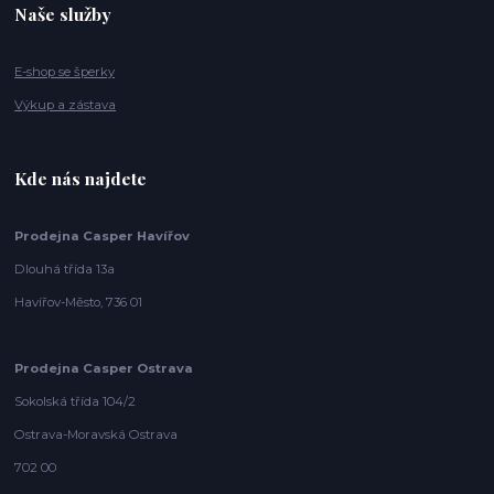
Naše služby
E-shop se šperky
Výkup a zástava
Kde nás najdete
Prodejna Casper Havířov
Dlouhá třída 13a
Havířov-Město, 736 01
Prodejna Casper Ostrava
Sokolská třída 104/2
Ostrava-Moravská Ostrava
702 00