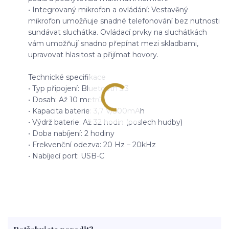
• Integrovaný mikrofon a ovládání: Vestavěný
mikrofon umožňuje snadné telefonování bez nutnosti
sundávat sluchátka. Ovládací prvky na sluchátkách
vám umožňují snadno přepínat mezi skladbami,
upravovat hlasitost a přijímat hovory.
Technické specifikace
• Typ připojení: Bluetooth 5.3
• Dosah: Až 10 metrů
• Kapacita baterie: 3,7 V/300mAh
• Výdrž baterie: Až 32 hodin (poslech hudby)
• Doba nabíjení: 2 hodiny
• Frekvenční odezva: 20 Hz – 20kHz
• Nabíjecí port: USB-C