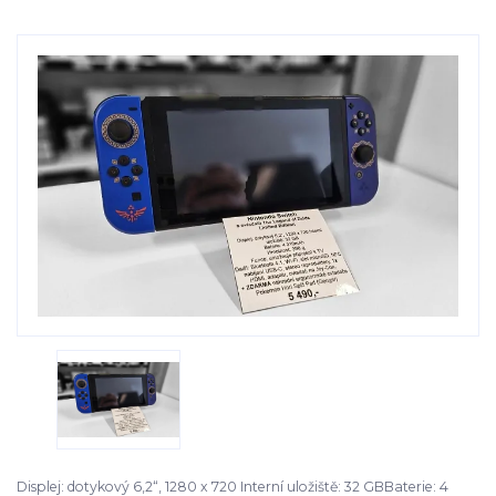
Displej: dotykový 6,2“, 1280 x 720 Interní uložiště: 32 GBBaterie: 4