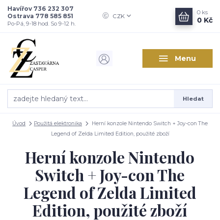
Havířov 736 232 307
0
ks
Ostrava 778 585 851
CZK
0 Kč
Po-Pá, 9-18 hod. So 9-12 h.
Menu
Hledat
Úvod
Použitá elektronika
Herní konzole Nintendo Switch + Joy-con The
Legend of Zelda Limited Edition, použité zboží
Herní konzole Nintendo
Switch + Joy-con The
Legend of Zelda Limited
Edition, použité zboží