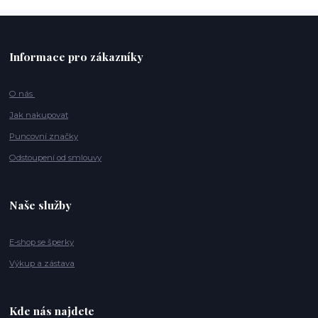
Informace pro zákazníky
O nás
Jak nakupovat
Puncovní značky
Odstoupení od smlouvy
Naše služby
E-shop se šperky
Výkup a zástava
Kde nás najdete