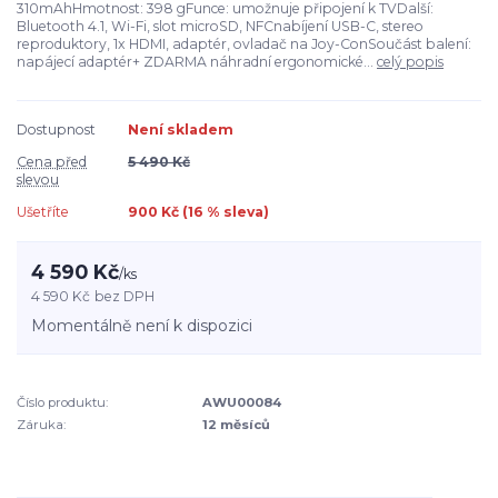
310mAhHmotnost: 398 gFunce: umožnuje připojení k TVDalší:
Bluetooth 4.1, Wi-Fi, slot microSD, NFCnabíjení USB-C, stereo
reproduktory, 1x HDMI, adaptér, ovladač na Joy-ConSoučást balení:
napájecí adaptér+ ZDARMA náhradní ergonomické...
celý popis
Dostupnost
Není skladem
Cena před
5 490 Kč
slevou
Ušetříte
900 Kč (
16
% sleva)
4 590 Kč
/
ks
4 590 Kč
bez DPH
Momentálně není k dispozici
Číslo produktu:
AWU00084
Záruka:
12 měsíců