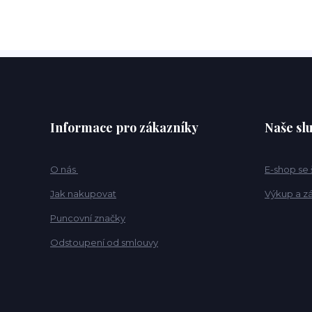
Informace pro zákazníky
Naše sl
O nás
E-shop se
Jak nakupovat
Výkup a z
Puncovní značky
Odstoupení od smlouvy