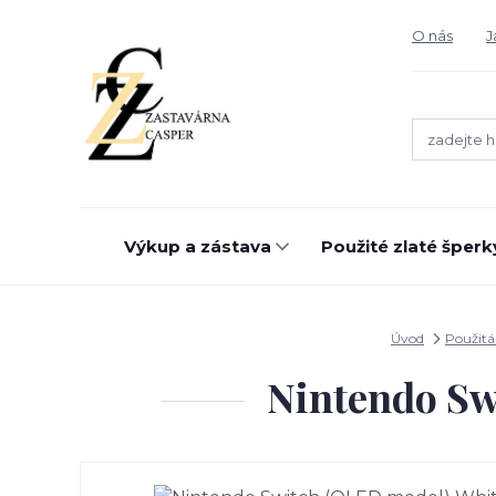
O nás
J
Výkup a zástava
Použité zlaté šperk
Úvod
Použitá
Nintendo Sw