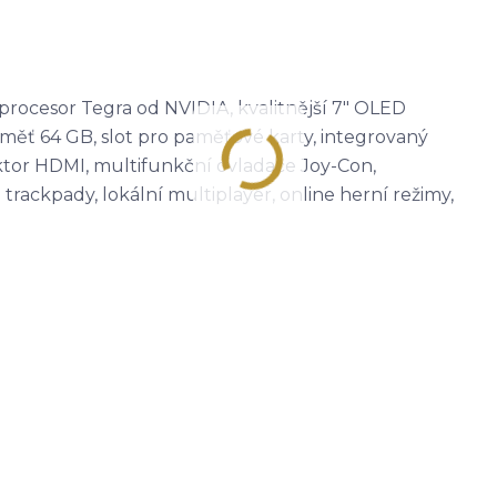
 procesor Tegra od NVIDIA, kvalitnější 7" OLED
 paměť 64 GB, slot pro paměťové karty, integrovaný
ktor HDMI, multifunkční ovladače Joy-Con,
trackpady, lokální multiplayer, online herní režimy,