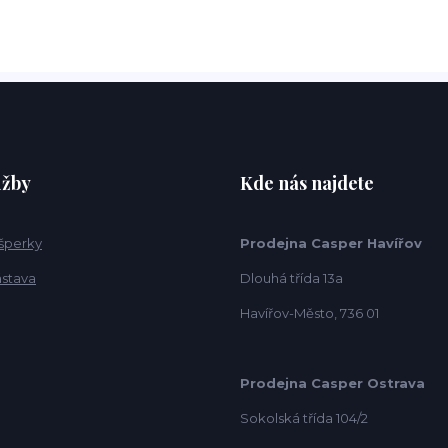
užby
Kde nás najdete
 šperky
Prodejna Casper Havířov
ástava
Dlouhá třída 13a
Havířov-Město, 736 01
Prodejna Casper Ostrava
Sokolská třída 104/2