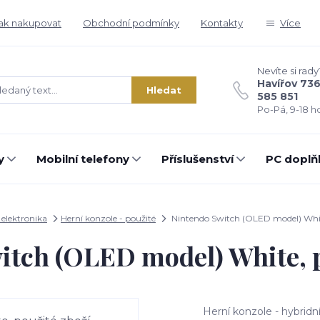
ak nakupovat
Obchodní podmínky
Kontakty
Více
Nevíte si rady
Havířov 73
Hledat
585 851
Po-Pá, 9-18 ho
y
Mobilní telefony
Příslušenství
PC doplň
 elektronika
Herní konzole - použité
Nintendo Switch (OLED model) Whit
itch (OLED model) White, p
Herní konzole - hybridn