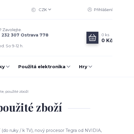
CZK
Přihlášení
? Zavolejte.
0
ks
6 232 307 Ostrava 778
0 Kč
d. So 9-12 h.
ky
Použitá elektronika
Hry
e, použité zboží
oužité zboží
í (do ruky / k TV), nový procesor Tegra od NVIDIA,