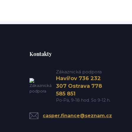
Kontakty
Zákaznická podpora
Havířov 736 232
307 Ostrava 778
585 851
Po-Pá, 9-18 hod. So 9-12 h.
casper.finance@seznam.cz