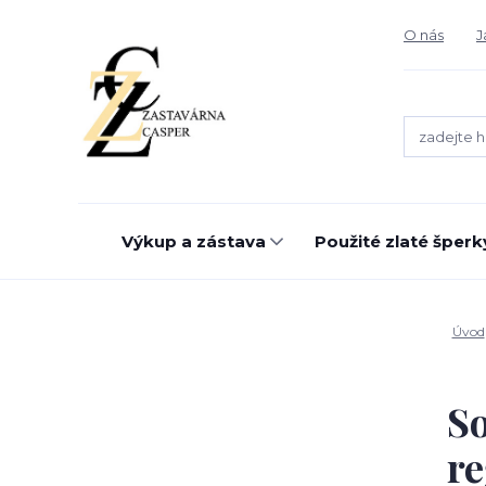
O nás
J
Výkup a zástava
Použité zlaté šperk
Úvod
So
re