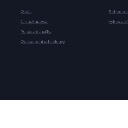
O nás
E-shop se
Jak nakupovat
Výkup a z
Puncovní značky
Odstoupení od smlouvy