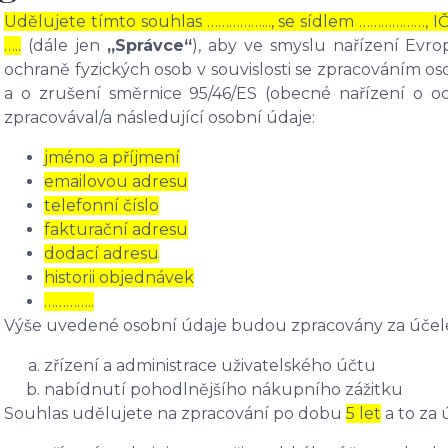
Udělujete tímto souhlas ……………..., se sídlem ………………, I
…..
(dále jen
„Správce“
), aby ve smyslu nařízení Evr
ochraně fyzických osob v souvislosti se zpracováním 
a o zrušení směrnice 95/46/ES (obecné nařízení o o
zpracovával/a následující osobní údaje:
jméno a příjmení
emailovou adresu
telefonní číslo
fakturační adresu
dodací adresu
historii objednávek
…………..
Výše uvedené osobní údaje budou zpracovány za účel
zřízení a administrace uživatelského účtu
nabídnutí pohodlnějšího nákupního zážitku
Souhlas udělujete na zpracování po dobu
5 let
a to za 