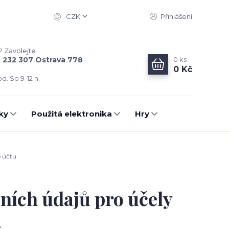
CZK
Přihlášení
? Zavolejte.
0
ks
6 232 307 Ostrava 778
0 Kč
d. So 9-12 h.
ky
Použitá elektronika
Hry
o účtu
ních údajů pro účely
u