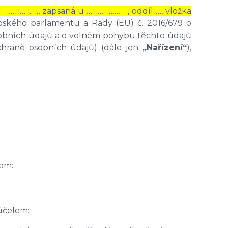
Č ………………., zapsaná u ………………… , oddíl …, vložka
opského parlamentu a Rady (EU) č. 2016/679 o
osobních údajů a o volném pohybu těchto údajů
chraně osobních údajů) (dále jen
„Nařízení“
),
em:
účelem: