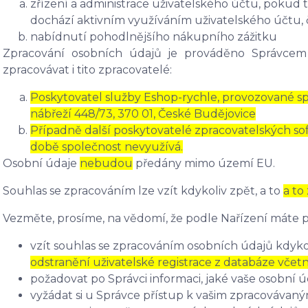
zřízení a administrace uživatelského účtu, pokud
dochází aktivním využíváním uživatelského účtu, č
nabídnutí pohodlnějšího nákupního zážitku
Zpracování osobních údajů je prováděno Správcem
zpracovávat i tito zpracovatelé:
Poskytovatel služby Eshop-rychle, provozované spo
nábřeží 448/73, 370 01, České Budějovice
Případně další poskytovatelé zpracovatelských soft
době společnost nevyužívá.
Osobní údaje
nebudou
předány mimo území EU.
Souhlas se zpracováním lze vzít kdykoliv zpět, a to
a to
Vezměte, prosíme, na vědomí, že podle Nařízení máte p
vzít souhlas se zpracováním osobních údajů kdykol
odstranění uživatelské registrace z databáze včet
požadovat po Správci informaci, jaké vaše osobní 
vyžádat si u Správce přístup k vašim zpracovávan