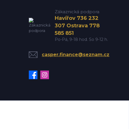
Zákaznická podpora
Havířov 736 232
307 Ostrava 778
585 851
Po-Pá, 9-18 hod. So 9-12 h.
casper.finance@seznam.cz