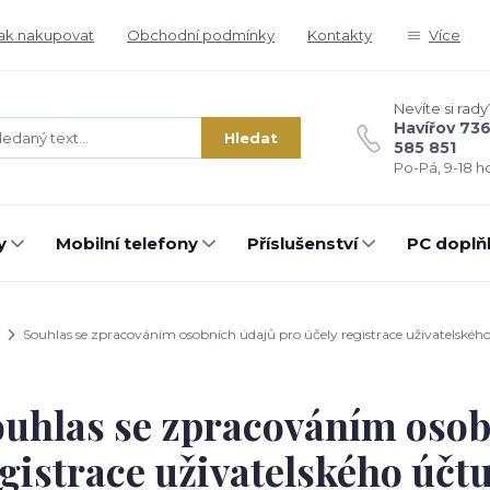
ak nakupovat
Obchodní podmínky
Kontakty
Více
Nevíte si rady
Havířov 73
Hledat
585 851
Po-Pá, 9-18 ho
y
Mobilní telefony
Příslušenství
PC doplň
Souhlas se zpracováním osobních údajů pro účely registrace uživatelskéh
uhlas se zpracováním osob
gistrace uživatelského účt