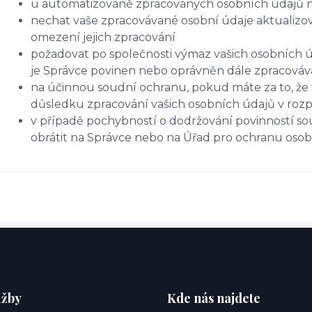
u automatizovaně zpracovaných osobních údajů na 
nechat vaše zpracovávané osobní údaje aktualizov
omezení jejich zpracování
požadovat po společnosti výmaz vašich osobních ú
je Správce povinen nebo oprávněn dále zpracováva
na účinnou soudní ochranu, pokud máte za to, že 
důsledku zpracování vašich osobních údajů v roz
v případě pochybností o dodržování povinností so
obrátit na Správce nebo na Úřad pro ochranu oso
užby
Kde nás najdete