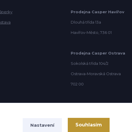
 šperky
Prodejna Casper Havířov
ástava
Dlouhá třída 13a
Havířov-Město, 736 01
Prodejna Casper Ostrava
Sokolská třída 104/2
Ostrava-Moravská Ostrava
702 00
Souhlasím
Nastavení