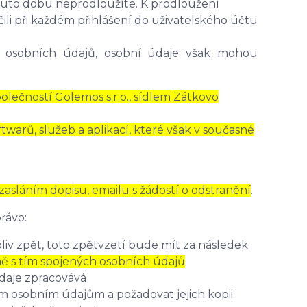
 tuto dobu neprodloužíte. K prodloužení
ili při každém přihlášení do uživatelského účtu
 osobních údajů, osobní údaje však mohou
lečností Golemos s.r.o., sídlem Zátkovo
warů, služeb a aplikací, které však v současné
 zasláním dopisu, emailu s žádostí o odstranění
.
rávo:
iv zpět, toto zpětvzetí bude mít za následek
ně s tím spojených osobních údajů
údaje zpracovává
ým osobním údajům a požadovat jejich kopii