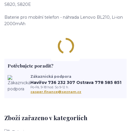
S820, S820E
Baterie pro mobilní telefon - náhrada Lenovo BL210, Li-ion
2000mAh
Potřebujete poradit?
Zákaznická podpora
Havířov 736 232 307 Ostrava 778 585 851
Po-Pá, 9-18 hod. So 9-12 h.
casper.finance@seznam.cz
Zboží zařazeno v kategoriích