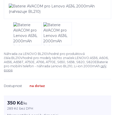
Náhrada za LENOVO BL210Vhodné pro produktová
čísla:BL210Vhodné pro modely těchto značek:LENOVO:A536, A606,
A656, A658T, A750E, A766, A770E, S650, S658, S820, S820EBaterie
pro mobilní telefon - náhrada Lenovo BL210, Li-ion 2000mAh
celý
popis
Dostupnost
na dotaz
350 Kč
/
ks
289 Kč
bez DPH