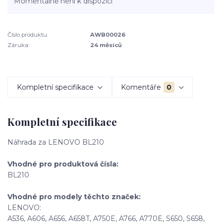
Momentálně není k dispozici
Číslo produktu:
AWB00026
Záruka:
24 měsíců
Kompletní specifikace
Komentáře
0
Kompletní specifikace
Náhrada za LENOVO BL210
Vhodné pro produktová čísla:
BL210
Vhodné pro modely těchto značek:
LENOVO:
A536, A606, A656, A658T, A750E, A766, A770E, S650, S658,