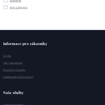
Baterie
pro Lenovo
Informace pro zákazníky
O nás
Jak nakupovat
Puncovní značky
Odstoupení od smlouvy
Naše služby
E-shop se šperky