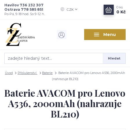
Havířov 736 232 307
0
ks
Ostrava 778 585 851
CZK
0 Kč
Po-Pá, 9-18 hod. So 9-12 h.
Menu
Hledat
Úvod
Příslušenství
Baterie
Baterie AVACOM pro Lenovo A536, 2000mAh
(nahrazuje BL210)
Baterie AVACOM pro Lenovo
A536, 2000mAh (nahrazuje
BL210)