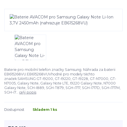
Baterie pro mobilní telefon značky Samsung. Náhrada za baterii
EB615268VU.EB615268VUVhodné pro modely těchto
značek:SAMSUNG:GT-I9200, GT-I9220, GT-I9228, GT-N7000, GT-
N7005, Galaxy Note, Galaxy Note LTE, I9220 Galaxy Note, N7000
Galaxy Note, SCH-I889, SGH-T879, SGH-i717, SGH-i717D, SGH-i717M,
SGH-i7...
celý popis
Dostupnost
Skladem 1 ks