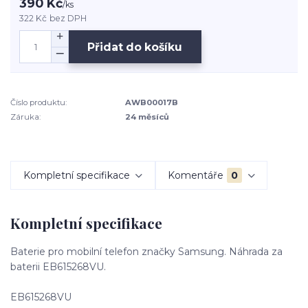
390 Kč
/
ks
322 Kč
bez DPH
Přidat do košíku
Číslo produktu:
AWB00017B
Záruka:
24 měsíců
Kompletní specifikace
Komentáře
0
Kompletní specifikace
Baterie pro mobilní telefon značky Samsung. Náhrada za
baterii EB615268VU.
EB615268VU