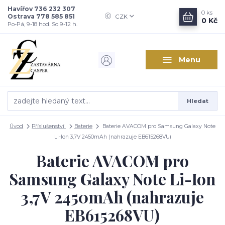
Havířov 736 232 307
0
ks
Ostrava 778 585 851
CZK
0 Kč
Po-Pá, 9-18 hod. So 9-12 h.
Menu
Hledat
Úvod
Příslušenství
Baterie
Baterie AVACOM pro Samsung Galaxy Note
Li-Ion 3,7V 2450mAh (nahrazuje EB615268VU)
Baterie AVACOM pro
Samsung Galaxy Note Li-Ion
3,7V 2450mAh (nahrazuje
EB615268VU)