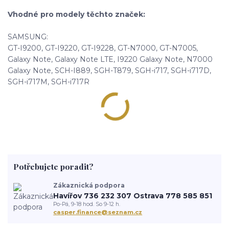
Vhodné pro modely těchto značek:
SAMSUNG:
GT-I9200, GT-I9220, GT-I9228, GT-N7000, GT-N7005,
Galaxy Note, Galaxy Note LTE, I9220 Galaxy Note, N7000
Galaxy Note, SCH-I889, SGH-T879, SGH-i717, SGH-i717D,
SGH-i717M, SGH-i717R
Potřebujete poradit?
Zákaznická podpora
Havířov 736 232 307 Ostrava 778 585 851
Po-Pá, 9-18 hod. So 9-12 h.
casper.finance@seznam.cz