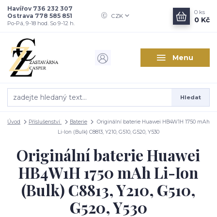
Havířov 736 232 307
0
ks
Ostrava 778 585 851
CZK
0 Kč
Po-Pá, 9-18 hod. So 9-12 h.
Menu
Hledat
Úvod
Příslušenství
Baterie
Originální baterie Huawei HB4W1H 1750 mAh
Li-Ion (Bulk) C8813, Y210, G510, G520, Y530
Originální baterie Huawei
HB4W1H 1750 mAh Li-Ion
(Bulk) C8813, Y210, G510,
G520, Y530