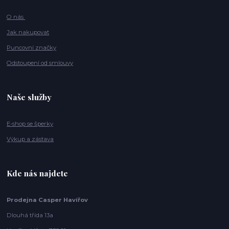
O nás
Jak nakupovat
Puncovní značky
Odstoupení od smlouvy
Naše služby
E-shop se šperky
Výkup a zástava
Kde nás najdete
Prodejna Casper Havířov
Dlouhá třída 13a