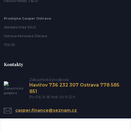
Havířov-Město, 736 01
Prodejna Casper Ostrava
Sokolská třída 104/2
Ostrava-Moravská Ostrava
702 00
Kontakty
Zákaznická podpora
Havířov 736 232 307 Ostrava 778 585
851
Po-Pá, 9-18 hod. So 9-12 h.
casper.finance@seznam.cz