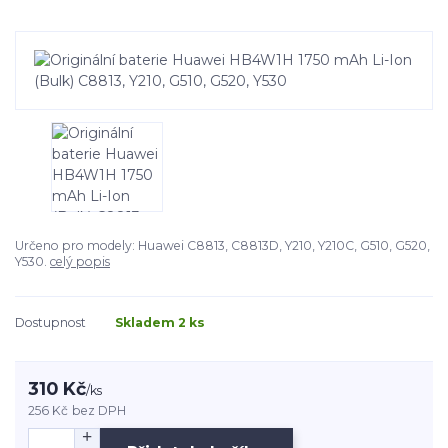
Určeno pro modely: Huawei C8813, C8813D, Y210, Y210C, G510, G520,
Y530.
celý popis
Dostupnost
Skladem 2 ks
310 Kč
/
ks
256 Kč
bez DPH