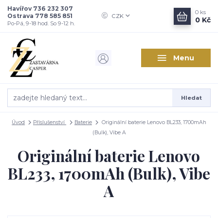
Havířov 736 232 307
0
ks
Ostrava 778 585 851
CZK
0 Kč
Po-Pá, 9-18 hod. So 9-12 h.
Menu
Hledat
Úvod
Příslušenství
Baterie
Originální baterie Lenovo BL233, 1700mAh
(Bulk), Vibe A
Originální baterie Lenovo
BL233, 1700mAh (Bulk), Vibe
A