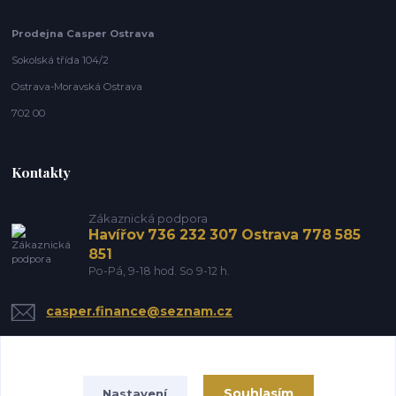
Prodejna Casper Ostrava
Sokolská třída 104/2
Ostrava-Moravská Ostrava
702 00
Kontakty
Zákaznická podpora
Havířov 736 232 307 Ostrava 778 585
851
Po-Pá, 9-18 hod. So 9-12 h.
casper.finance@seznam.cz
Souhlasím
Nastavení