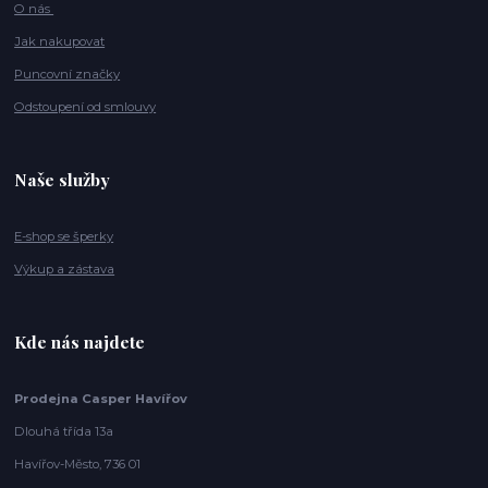
O nás
Jak nakupovat
Puncovní značky
Odstoupení od smlouvy
Naše služby
E-shop se šperky
Výkup a zástava
Kde nás najdete
Prodejna Casper Havířov
Dlouhá třída 13a
Havířov-Město, 736 01