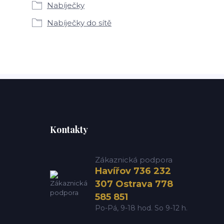
Nabíječky
Nabíječky do sítě
Kontakty
Zákaznická podpora
Havířov 736 232
307 Ostrava 778
585 851
Po-Pá, 9-18 hod. So 9-12 h.