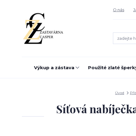
O nás
J
Výkup a zástava
Použité zlaté šperk
Úvod
Pří
Síťová nabíječk