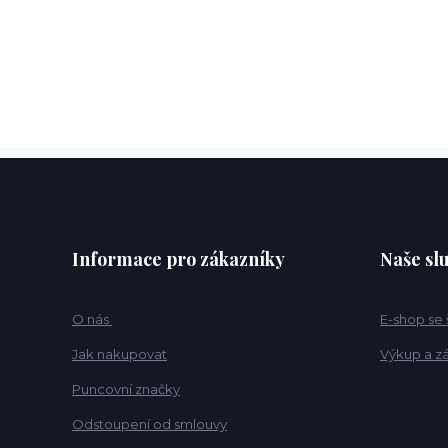
Informace pro zákazníky
Naše sl
O nás
E-shop se
Jak nakupovat
Výkup a z
Puncovní značky
Odstoupení od smlouvy