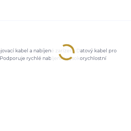
jovací kabel a nabíjené zarízení. Datový kabel pro
 Podporuje rychlé nabíjení a vysokorychlostní