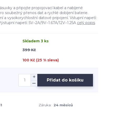
ásuvky a připojte propojovací kabel a nabíjené
pro soubežný přenos dat a rychlé dobíjení baterie.
ní a vysokorychlostní datové pripojení. Vstupní napetí:
ýstupní napetí: 5V⎓2A/9V⎓1.67A/12V⎓1.25A
celý popis
Skladem 3 ks
399 Kč
100 Kč (
25
% sleva)
Přidat do košíku
1
Záruka:
24 měsíců