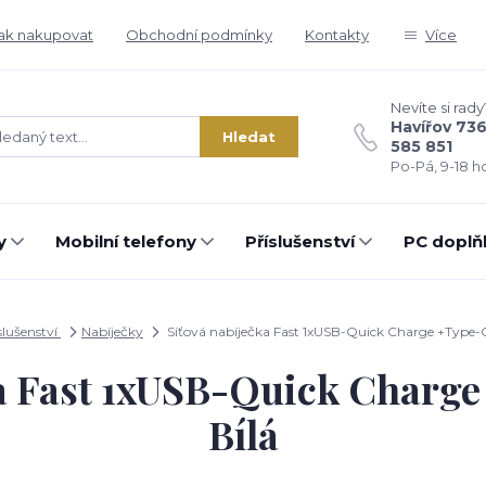
ak nakupovat
Obchodní podmínky
Kontakty
Více
Nevíte si rady
Havířov 73
Hledat
585 851
Po-Pá, 9-18 ho
y
Mobilní telefony
Příslušenství
PC doplň
slušenství
Nabíječky
Síťová nabíječka Fast 1xUSB-Quick Charge +Type-C 
a Fast 1xUSB-Quick Charge
Bílá