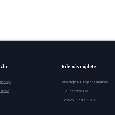
užby
Kde nás najdete
 šperky
Prodejna Casper Havířov
ástava
Dlouhá třída 13a
Havířov-Město, 736 01