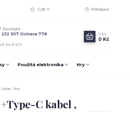
CZK
Přihlášení
? Zavolejte.
0
ks
6 232 307 Ostrava 778
0 Kč
d. So 9-12 h.
ky
Použitá elektronika
Hry
kabel , Bílá
 +Type-C kabel ,