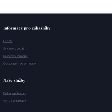
Informace pro zákazníky
O nás
Jak nakupovat
Puncovní značky
Odstoupení od smlouvy
Naše služby
E-shop se šperky
Výkup a zástava