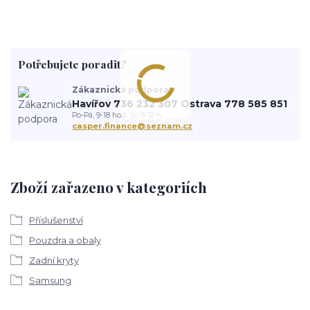
Potřebujete poradit?
Zákaznická podpora
Havířov 736 232 307 Ostrava 778 585 851
Po-Pá, 9-18 hod. So 9-12 h.
casper.finance@seznam.cz
Zboží zařazeno v kategoriích
Příslušenství
Pouzdra a obaly
Zadní kryty
Samsung