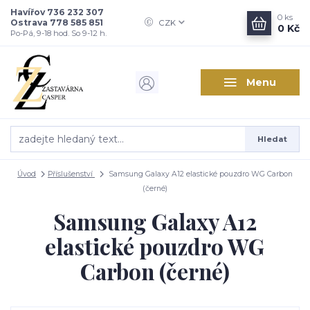
Havířov 736 232 307
0
ks
Ostrava 778 585 851
CZK
0 Kč
Po-Pá, 9-18 hod. So 9-12 h.
Menu
Hledat
Úvod
Příslušenství
Samsung Galaxy A12 elastické pouzdro WG Carbon
(černé)
Samsung Galaxy A12
elastické pouzdro WG
Carbon (černé)