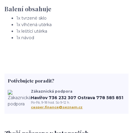
Balení obsahuje
1x tvrzené sklo
1x vlhčená utěrka
1x leštící utěrka
1x návod
Potřebujete poradit?
Zákaznická podpora
Havířov 736 232 307 Ostrava 778 585 851
Po-Pá, 9-18 hod. So 9-12 h.
casper.finance@seznam.cz