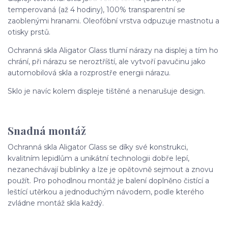
temperovaná (až 4 hodiny), 100% transparentní se
zaoblenými hranami. Oleofóbní vrstva odpuzuje mastnotu a
otisky prstů.
Ochranná skla Aligator Glass tlumí nárazy na displej a tím ho
chrání, při nárazu se neroztříští, ale vytvoří pavučinu jako
automobilová skla a rozprostře energii nárazu.
Sklo je navíc kolem displeje tištěné a nenarušuje design.
Snadná montáž
Ochranná skla Aligator Glass se díky své konstrukci,
kvalitním lepidlům a unikátní technologii dobře lepí,
nezanechávají bublinky a lze je opětovně sejmout a znovu
použít. Pro pohodlnou montáž je balení doplněno čistící a
leštící utěrkou a jednoduchým návodem, podle kterého
zvládne montáž skla každý.