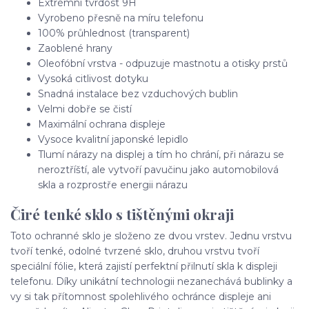
Extrémní tvrdost 9H
Vyrobeno přesně na míru telefonu
100% průhlednost (transparent)
Zaoblené hrany
Oleofóbní vrstva - odpuzuje mastnotu a otisky prstů
Vysoká citlivost dotyku
Snadná instalace bez vzduchových bublin
Velmi dobře se čistí
Maximální ochrana displeje
Vysoce kvalitní japonské lepidlo
Tlumí nárazy na displej a tím ho chrání, při nárazu se
neroztříští, ale vytvoří pavučinu jako automobilová
skla a rozprostře energii nárazu
Čiré tenké sklo s tištěnými okraji
Toto ochranné sklo je složeno ze dvou vrstev. Jednu vrstvu
tvoří tenké, odolné tvrzené sklo, druhou vrstvu tvoří
speciální fólie, která zajistí perfektní přilnutí skla k displeji
telefonu. Díky unikátní technologii nezanechává bublinky a
vy si tak přítomnost spolehlivého ochránce displeje ani