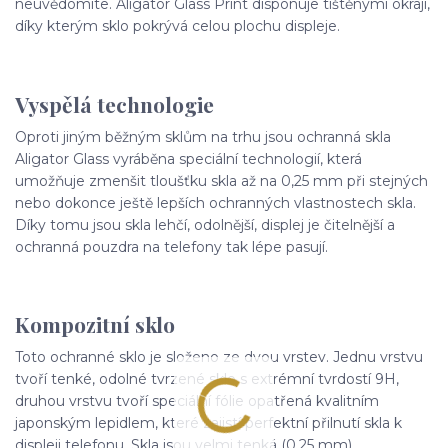
neuvědomíte. Aligator Glass Print disponuje tištěnými okraji,
díky kterým sklo pokrývá celou plochu displeje.
Vyspělá technologie
Oproti jiným běžným sklům na trhu jsou ochranná skla
Aligator Glass vyráběna speciální technologií, která
umožňuje zmenšit tloušťku skla až na 0,25 mm při stejných
nebo dokonce ještě lepších ochranných vlastnostech skla.
Díky tomu jsou skla lehčí, odolnější, displej je čitelnější a
ochranná pouzdra na telefony tak lépe pasují.
Kompozitní sklo
Toto ochranné sklo je složeno ze dvou vrstev. Jednu vrstvu
tvoří tenké, odolné tvrzené sklo s extrémní tvrdostí 9H,
druhou vrstvu tvoří speciální fólie opatřená kvalitním
japonským lepidlem, které zajistí perfektní přilnutí skla k
displeji telefonu. Skla jsou velmi tenká (0,25 mm),