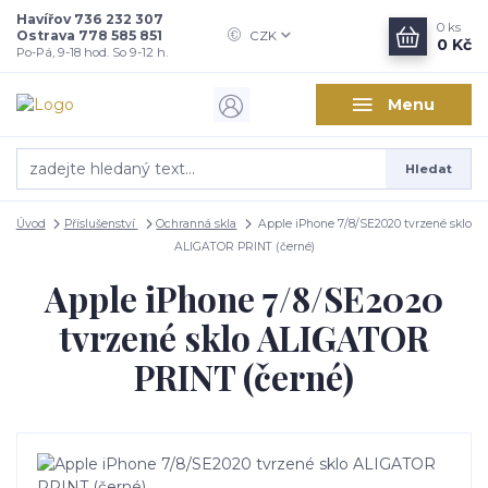
Havířov 736 232 307
0
ks
Ostrava 778 585 851
CZK
0 Kč
Po-Pá, 9-18 hod. So 9-12 h.
Menu
Hledat
Úvod
Příslušenství
Ochranná skla
Apple iPhone 7/8/SE2020 tvrzené sklo
ALIGATOR PRINT (černé)
Apple iPhone 7/8/SE2020
tvrzené sklo ALIGATOR
PRINT (černé)