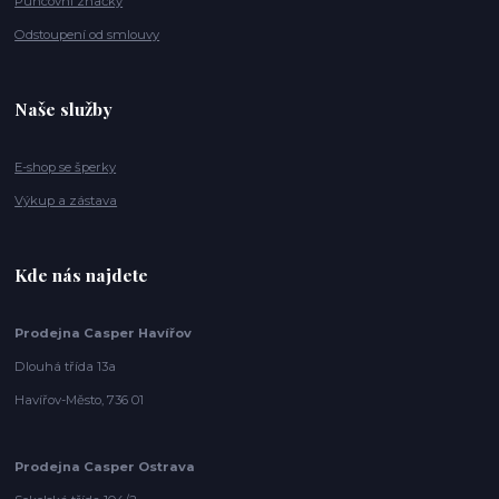
Puncovní značky
Odstoupení od smlouvy
Naše služby
E-shop se šperky
Výkup a zástava
Kde nás najdete
Prodejna Casper Havířov
Dlouhá třída 13a
Havířov-Město, 736 01
Prodejna Casper Ostrava