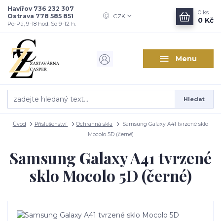
Havířov 736 232 307
0
ks
Ostrava 778 585 851
CZK
0 Kč
Po-Pá, 9-18 hod. So 9-12 h.
Menu
Hledat
Úvod
Příslušenství
Ochranná skla
Samsung Galaxy A41 tvrzené sklo
Mocolo 5D (černé)
Samsung Galaxy A41 tvrzené
sklo Mocolo 5D (černé)