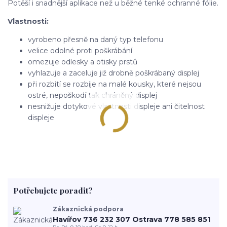
Potěší i snadnější aplikace než u běžné tenké ochranné fólie.
Vlastnosti:
vyrobeno přesně na daný typ telefonu
velice odolné proti poškrábání
omezuje odlesky a otisky prstů
vyhlazuje a zaceluje již drobně poškrábaný displej
při rozbití se rozbije na malé kousky, které nejsou
ostré, nepoškodí tak chráněný displej
nesnižuje dotykové vlastnosti displeje ani čitelnost
displeje
Potřebujete poradit?
Zákaznická podpora
Havířov 736 232 307 Ostrava 778 585 851