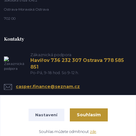
Sokolská třída 104/2
Ostrava-Moravská Ostrava
702 00
Kontakty
Zákaznická podpora
Havířov 736 232 307 Ostrava 778 585
851
Po-Pá, 9-18 hod. So 9-12 h.
casper.finance@seznam.cz
Souhlasím
Nastavení
Souhlas můžete odmítnout
zde
.
Vytvořeno na
Eshop-rychle.cz