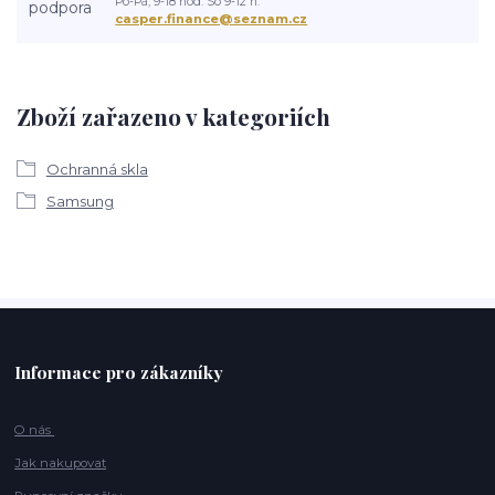
Po-Pá, 9-18 hod. So 9-12 h.
casper.finance@seznam.cz
Zboží zařazeno v kategoriích
Ochranná skla
Samsung
Informace pro zákazníky
O nás
Jak nakupovat