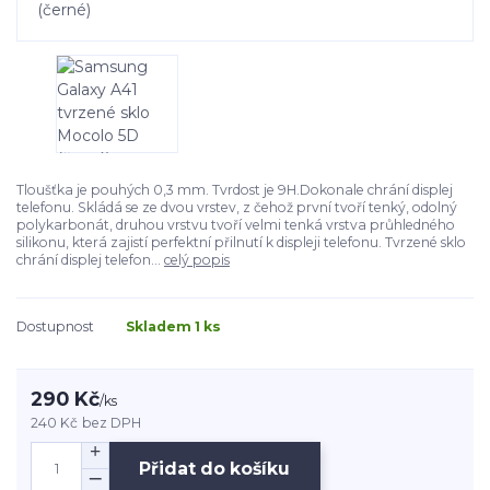
Tloušťka je pouhých 0,3 mm. Tvrdost je 9H.Dokonale chrání displej
telefonu. Skládá se ze dvou vrstev, z čehož první tvoří tenký, odolný
polykarbonát, druhou vrstvu tvoří velmi tenká vrstva průhledného
silikonu, která zajistí perfektní přilnutí k displeji telefonu. Tvrzené sklo
chrání displej telefon...
celý popis
Dostupnost
Skladem 1 ks
290 Kč
/
ks
240 Kč
bez DPH
Přidat do košíku