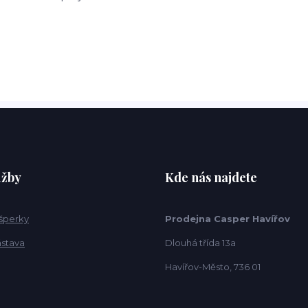
užby
Kde nás najdete
 šperky
Prodejna Casper Havířov
ástava
Dlouhá třída 13a
Havířov-Město, 736 01