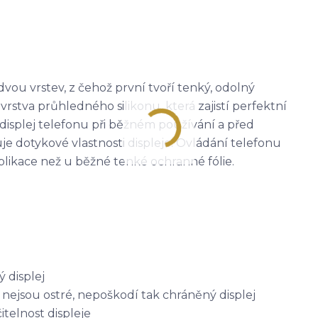
dvou vrstev, z čehož první tvoří tenký, odolný
rstva průhledného silikonu, která zajistí perfektní
í displej telefonu při běžném používání a před
je dotykové vlastnosti displeje. Ovládání telefonu
 aplikace než u běžné tenké ochranné fólie.
 displej
ré nejsou ostré, nepoškodí tak chráněný displej
itelnost displeje