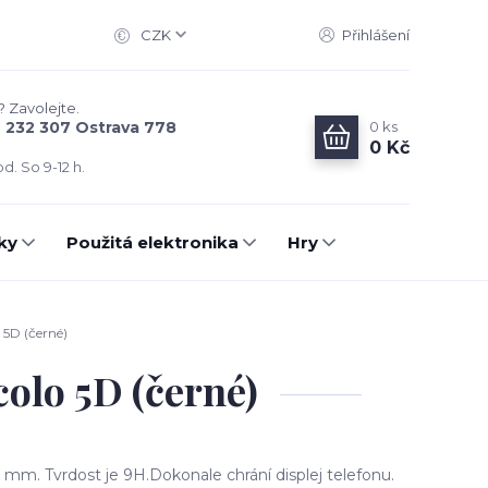
CZK
Přihlášení
? Zavolejte.
0
ks
6 232 307 Ostrava 778
0 Kč
d. So 9-12 h.
ky
Použitá elektronika
Hry
 5D (černé)
olo 5D (černé)
 mm. Tvrdost je 9H.Dokonale chrání displej telefonu.