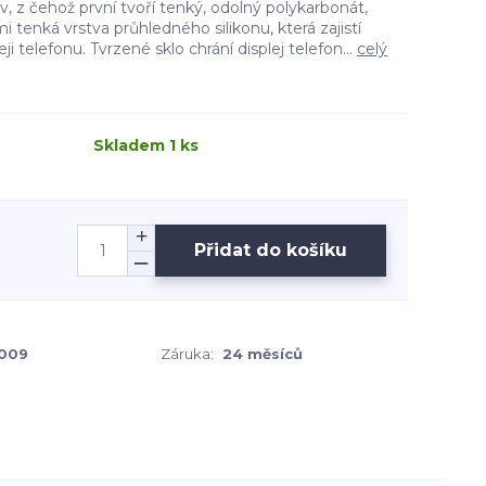
v, z čehož první tvoří tenký, odolný polykarbonát,
i tenká vrstva průhledného silikonu, která zajistí
leji telefonu. Tvrzené sklo chrání displej telefon...
celý
Skladem 1 ks
Přidat do košíku
009
Záruka:
24 měsíců