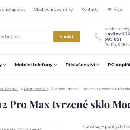
ak nakupovat
Obchodní podmínky
Kontakty
Více
Nevíte si rady
Havířov 73
Hledat
585 851
Po-Pá, 9-18 ho
y
Mobilní telefony
Příslušenství
PC doplň
íslušenství
Ochranná skla
Apple iPhone 12 Pro Max tvrzené sklo Mocolo
12 Pro Max tvrzené sklo Moc
Tloušťka je pouhých 0,3