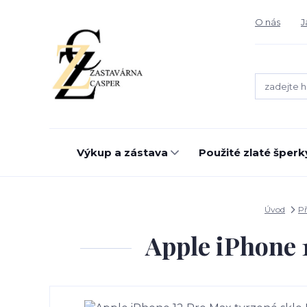
O nás
J
Výkup a zástava
Použité zlaté šperk
Úvod
Př
Apple iPhone 