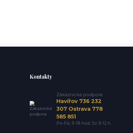
Kontakty
Zákaznická podpora
Havířov 736 232
307 Ostrava 778
585 851
Po-Pá, 9-18 hod. So 9-12 h.