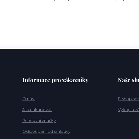
Informace pro zákazníky
Naše sl
O nás
E-shop se
Jak nakupovat
Výkup a z
Puncovní značky
Odstoupení od smlouvy