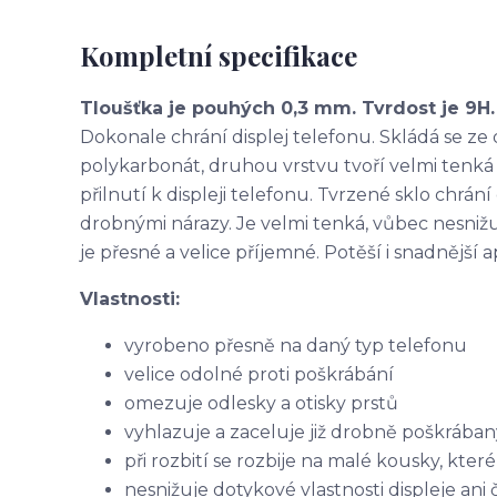
Kompletní specifikace
Tloušťka je pouhých 0,3 mm. Tvrdost je 9H.
Dokonale chrání displej telefonu. Skládá se ze 
polykarbonát, druhou vrstvu tvoří velmi tenká v
přilnutí k displeji telefonu. Tvrzené sklo chrán
drobnými nárazy. Je velmi tenká, vůbec nesnižu
je přesné a velice příjemné. Potěší i snadnější
Vlastnosti:
vyrobeno přesně na daný typ telefonu
velice odolné proti poškrábání
omezuje odlesky a otisky prstů
vyhlazuje a zaceluje již drobně poškrábaný
při rozbití se rozbije na malé kousky, kte
nesnižuje dotykové vlastnosti displeje ani č