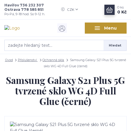
Havířov 736 232 307
0
ks
Ostrava 778 585 851
CZK
0 Kč
Po-Pá, 9-18 hod. So 9-12 h.
Menu
Hledat
Úvod
Příslušenství
Ochranná skla
Samsung Galaxy S21 Plus 5G tvrzené
sklo WG 4D Full Glue (černé)
Samsung Galaxy S21 Plus 5G
tvrzené sklo WG 4D Full
Glue (černé)