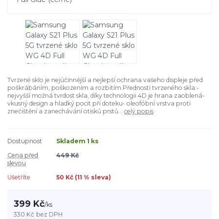
Tvrzené sklo je nejúčinnější a nejlepší ochrana vašeho displeje před
poškrábáním, poškozením a rozbitím.Přednosti tvrzeného skla:-
nejvyšší možná tvrdost skla, díky technologii 4D je hrana zaoblená-
vkusný design a hladký pocit při doteku- oleofóbní vrstva proti
znečištění a zanechávání otisků prstů...
celý popis
Dostupnost
Skladem 1 ks
Cena před
449 Kč
slevou
Ušetříte
50 Kč (
11
% sleva)
399 Kč
/
ks
330 Kč
bez DPH