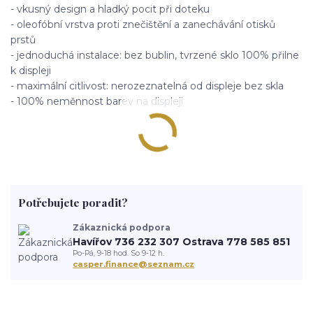
- vkusný design a hladký pocit při doteku
- oleofóbní vrstva proti znečištění a zanechávání otisků
prstů
- jednoduchá instalace: bez bublin, tvrzené sklo 100% přilne
k displeji
- maximální citlivost: nerozeznatelná od displeje bez skla
- 100% neměnnost barev na displeji
Potřebujete poradit?
Zákaznická podpora
Havířov 736 232 307 Ostrava 778 585 851
Po-Pá, 9-18 hod. So 9-12 h.
casper.finance@seznam.cz