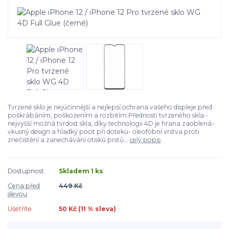
Tvrzené sklo je nejúčinnější a nejlepší ochrana vašeho displeje před
poškrábáním, poškozením a rozbitím.Přednosti tvrzeného skla:-
nejvyšší možná tvrdost skla, díky technologii 4D je hrana zaoblená-
vkusný design a hladký pocit při doteku- oleofóbní vrstva proti
znečištění a zanechávání otisků prstů...
celý popis
Dostupnost
Skladem 1 ks
Cena před
449 Kč
slevou
Ušetříte
50 Kč (
11
% sleva)