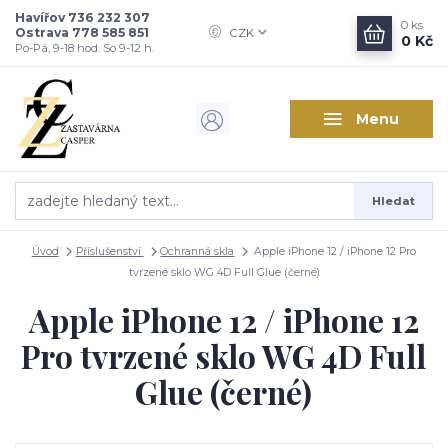
Havířov 736 232 307
0
ks
Ostrava 778 585 851
CZK
0 Kč
Po-Pá, 9-18 hod. So 9-12 h.
Menu
Hledat
Úvod
Příslušenství
Ochranná skla
Apple iPhone 12 / iPhone 12 Pro
tvrzené sklo WG 4D Full Glue (černé)
Apple iPhone 12 / iPhone 12
Pro tvrzené sklo WG 4D Full
Glue (černé)