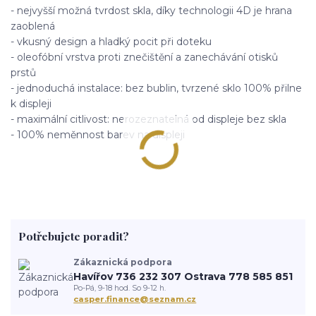
- nejvyšší možná tvrdost skla, díky technologii 4D je hrana
zaoblená
- vkusný design a hladký pocit při doteku
- oleofóbní vrstva proti znečištění a zanechávání otisků
prstů
- jednoduchá instalace: bez bublin, tvrzené sklo 100% přilne
k displeji
- maximální citlivost: nerozeznatelná od displeje bez skla
- 100% neměnnost barev na displeji
Potřebujete poradit?
Zákaznická podpora
Havířov 736 232 307 Ostrava 778 585 851
Po-Pá, 9-18 hod. So 9-12 h.
casper.finance@seznam.cz