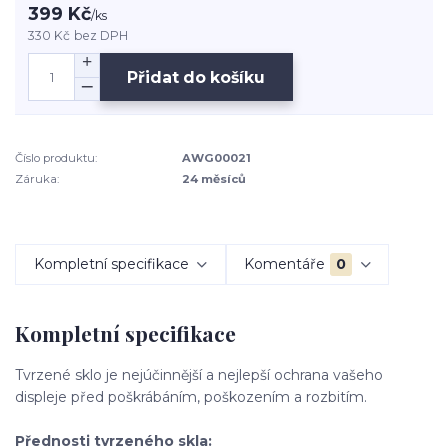
399 Kč
/
ks
330 Kč
bez DPH
Přidat do košíku
Číslo produktu:
AWG00021
Záruka:
24 měsíců
Kompletní specifikace
Komentáře
0
Kompletní specifikace
Tvrzené sklo je nejúčinnější a nejlepší ochrana vašeho
displeje před poškrábáním, poškozením a rozbitím.
Přednosti tvrzeného skla: