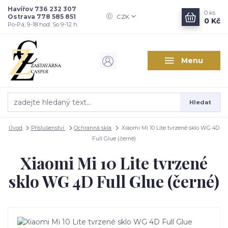
Havířov 736 232 307
0
ks
Ostrava 778 585 851
CZK
0 Kč
Po-Pá, 9-18 hod. So 9-12 h.
Menu
Hledat
Úvod
Příslušenství
Ochranná skla
Xiaomi Mi 10 Lite tvrzené sklo WG 4D
Full Glue (černé)
Xiaomi Mi 10 Lite tvrzené
sklo WG 4D Full Glue (černé)