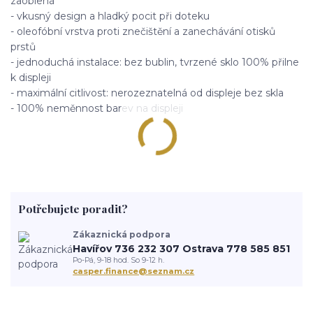
zaoblená
- vkusný design a hladký pocit při doteku
- oleofóbní vrstva proti znečištění a zanechávání otisků
prstů
- jednoduchá instalace: bez bublin, tvrzené sklo 100% přilne
k displeji
- maximální citlivost: nerozeznatelná od displeje bez skla
- 100% neměnnost barev na displeji
Potřebujete poradit?
Zákaznická podpora
Havířov 736 232 307 Ostrava 778 585 851
Po-Pá, 9-18 hod. So 9-12 h.
casper.finance@seznam.cz