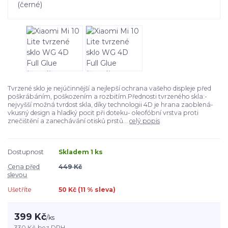
Tvrzené sklo je nejúčinnější a nejlepší ochrana vašeho displeje před
poškrábáním, poškozením a rozbitím.Přednosti tvrzeného skla:-
nejvyšší možná tvrdost skla, díky technologii 4D je hrana zaoblená-
vkusný design a hladký pocit při doteku- oleofóbní vrstva proti
znečištění a zanechávání otisků prstů...
celý popis
Dostupnost
Skladem 1 ks
Cena před
449 Kč
slevou
Ušetříte
50 Kč (
11
% sleva)
399 Kč
/
ks
330 Kč
bez DPH