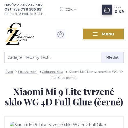
Havířov 736 232 307
0
ks
Ostrava 778 585 851
CZK
0 Kč
Po-Pá, 9-18 hod. So 9-12 h.
Menu
Hledat
Úvod
Příslušenství
Ochranná skla
Xiaomi Mi 9 Lite tvrzené sklo WG 4D
Full Glue (černé)
Xiaomi Mi 9 Lite tvrzené
sklo WG 4D Full Glue (černé)