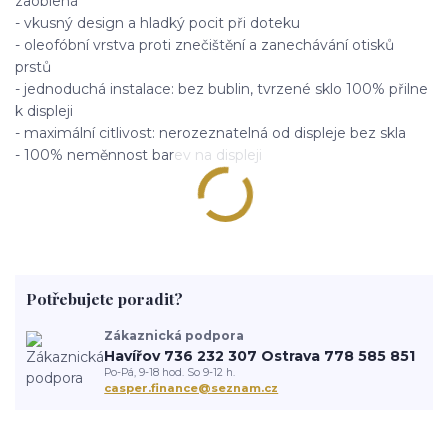
zaoblená
- vkusný design a hladký pocit při doteku
- oleofóbní vrstva proti znečištění a zanechávání otisků
prstů
- jednoduchá instalace: bez bublin, tvrzené sklo 100% přilne
k displeji
- maximální citlivost: nerozeznatelná od displeje bez skla
- 100% neměnnost barev na displeji
Potřebujete poradit?
Zákaznická podpora
Havířov 736 232 307 Ostrava 778 585 851
Po-Pá, 9-18 hod. So 9-12 h.
casper.finance@seznam.cz