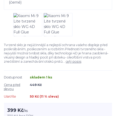
Tvrzené sklo je nejúčinnější a nejlepší ochrana vašeho displeje před
poškrábáním, poškozením a rozbitím.Přednosti tvrzeného skla:-
nejvyšší možná tvrdost skla, díky technologii 4D je hrana zaoblená-
vkusný design a hladký pocit při doteku- oleofóbní vrstva proti
znečištění a zanechávání otisků prstů...
celý popis
Dostupnost
skladem 1 ks
Cena před
449 Kč
slevou
Ušetříte
50 Kč (
11
% sleva)
399 Kč
/
ks
330 Kč
bez DPH