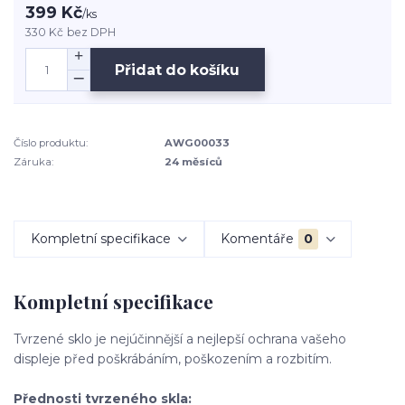
399 Kč
/
ks
330 Kč
bez DPH
Přidat do košíku
Číslo produktu:
AWG00033
Záruka:
24 měsíců
Kompletní specifikace
Komentáře
0
Kompletní specifikace
Tvrzené sklo je nejúčinnější a nejlepší ochrana vašeho
displeje před poškrábáním, poškozením a rozbitím.
Přednosti tvrzeného skla: