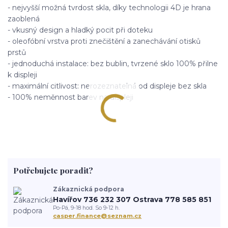
- nejvyšší možná tvrdost skla, díky technologii 4D je hrana
zaoblená
- vkusný design a hladký pocit při doteku
- oleofóbní vrstva proti znečištění a zanechávání otisků
prstů
- jednoduchá instalace: bez bublin, tvrzené sklo 100% přilne
k displeji
- maximální citlivost: nerozeznatelná od displeje bez skla
- 100% neměnnost barev na displeji
Potřebujete poradit?
Zákaznická podpora
Havířov 736 232 307 Ostrava 778 585 851
Po-Pá, 9-18 hod. So 9-12 h.
casper.finance@seznam.cz