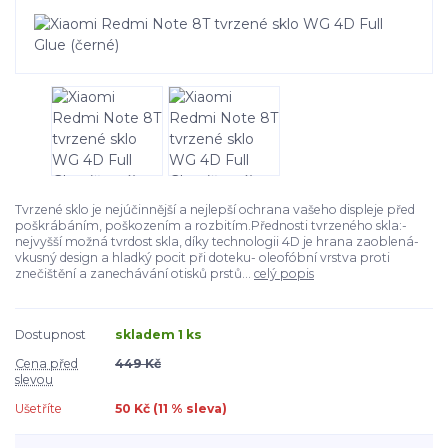
Tvrzené sklo je nejúčinnější a nejlepší ochrana vašeho displeje před
poškrábáním, poškozením a rozbitím.Přednosti tvrzeného skla:-
nejvyšší možná tvrdost skla, díky technologii 4D je hrana zaoblená-
vkusný design a hladký pocit při doteku- oleofóbní vrstva proti
znečištění a zanechávání otisků prstů...
celý popis
Dostupnost
skladem 1 ks
Cena před
449 Kč
slevou
Ušetříte
50 Kč (
11
% sleva)