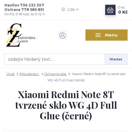
Havířov 736 232 307
0
ks
Ostrava 778 585 851
CZK
0 Kč
Po-Pá, 9-18 hod. So 9-12 h.
Menu
Hledat
Úvod
Příslušenství
Ochranná skla
Xiaomi Redmi Note 8T tvrzené sklo
WG 4D Full Glue (černé)
Xiaomi Redmi Note 8T
tvrzené sklo WG 4D Full
Glue (černé)