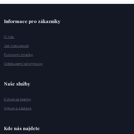
Informace pro zákazníky
O nás
Jak nakupovat
Puncovní značky
Odstoupení od smlouvy
Naše služby
E-shop se šperky
Výkup a zástava
Kde nás najdete