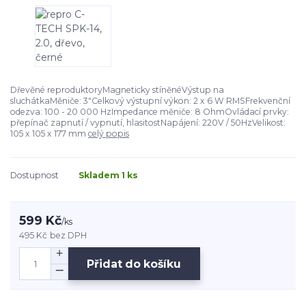
Dřevěné reproduktoryMagneticky stíněnéVýstup na
sluchátkaMěniče: 3"Celkový výstupní výkon: 2 x 6 W RMSFrekvenční
odezva: 100 - 20 000 HzImpedance měniče: 8 OhmOvládací prvky:
přepínač zapnutí / vypnutí, hlasitostNapájení: 220V / 50HzVelikost:
105 x 105 x 177 mm
celý popis
Dostupnost
Skladem 1 ks
599 Kč
/
ks
495 Kč
bez DPH
Přidat do košíku