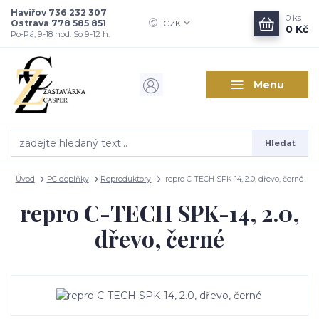
Havířov 736 232 307
0
ks
Ostrava 778 585 851
CZK
0 Kč
Po-Pá, 9-18 hod. So 9-12 h.
Menu
Hledat
Úvod
PC doplňky
Reproduktory
repro C-TECH SPK-14, 2.0, dřevo, černé
repro C-TECH SPK-14, 2.0,
dřevo, černé