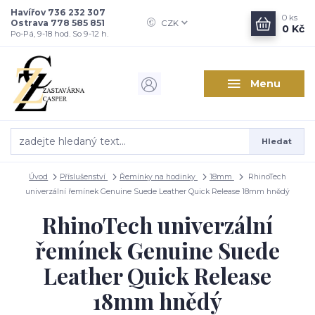
Havířov 736 232 307
0
ks
Ostrava 778 585 851
CZK
0 Kč
Po-Pá, 9-18 hod. So 9-12 h.
Menu
Hledat
Úvod
Příslušenství
Řemínky na hodinky
18mm
RhinoTech
univerzální řemínek Genuine Suede Leather Quick Release 18mm hnědý
RhinoTech univerzální
řemínek Genuine Suede
Leather Quick Release
18mm hnědý