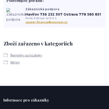
Potřebujete poradit?
Zákaznická podpora
Havířov 736 232 307 Ostrava 778 585 851
Po-Pá, 9-18 hod. So 9-12 h.
casper.finance@seznam.cz
Zboží zařazeno v kategoriích
Řemínky na hodinky
18mm
Informace pro zákazníky