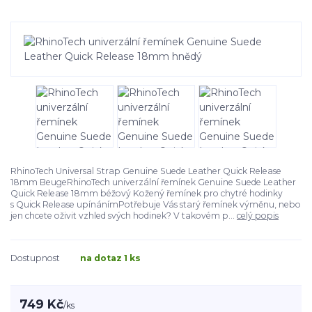
RhinoTech Universal Strap Genuine Suede Leather Quick Release
18mm BeugeRhinoTech univerzální řemínek Genuine Suede Leather
Quick Release 18mm béžový Kožený řemínek pro chytré hodinky
s Quick Release upínánímPotřebuje Vás starý řemínek výměnu, nebo
jen chcete oživit vzhled svých hodinek? V takovém p...
celý popis
Dostupnost
na dotaz 1 ks
749 Kč
/
ks