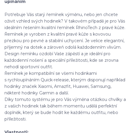
upínáním
Potřebuje Vás starý řemínek výměnu, nebo jen chcete
oživit vzhled svých hodinek? V takovém případě je pro Vás
ideálním řešením kvalitní řemínek RhinoTech z pravé kůže.
Řemínek je vyroben z kvalitní pravé kůže s kovovou
přezkou pro pevné a stabilní uchycení. Je velice elegantní,
příjemný na dotek a zároveň odolá každodenním vlivům.
Design řemínku ozdobí Vaše zápěstí a je ideální pro
každodenní nošení a speciální příležitosti, kde se zrovna
nehodí sportovní outfit.
Řemínek je kompatibilní se všemi hodinkami
s rychloupínáním Quick-release, kterým disponují například
hodinky značek Xiaomi, Amazfit, Huawei, Samsung,
některé hodinky Garmin a další.
Díky tomuto systému je pro Vás výměna otázkou chvilky a
z vašich hodinek tak během momentu udělá perfektní
doplněk, který se bude hodit ke každému outfitu, nebo
příležitosti.
Vlastnosti: