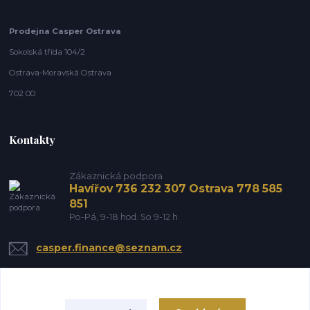
Prodejna Casper Ostrava
Sokolská třída 104/2
Ostrava-Moravská Ostrava
702 00
Kontakty
Zákaznická podpora
Havířov 736 232 307 Ostrava 778 585
851
Po-Pá, 9-18 hod. So 9-12 h.
casper.finance@seznam.cz