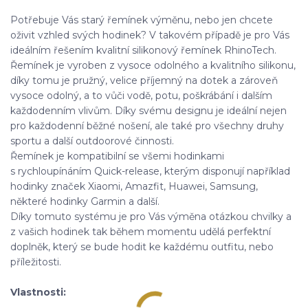
Potřebuje Vás starý řemínek výměnu, nebo jen chcete
oživit vzhled svých hodinek? V takovém případě je pro Vás
ideálním řešením kvalitní silikonový řemínek RhinoTech.
Řemínek je vyroben z vysoce odolného a kvalitního silikonu,
díky tomu je pružný, velice příjemný na dotek a zároveň
vysoce odolný, a to vůči vodě, potu, poškrábání i dalším
každodenním vlivům. Díky svému designu je ideální nejen
pro každodenní běžné nošení, ale také pro všechny druhy
sportu a další outdoorové činnosti.
Řemínek je kompatibilní se všemi hodinkami
s rychloupínáním Quick-release, kterým disponují například
hodinky značek Xiaomi, Amazfit, Huawei, Samsung,
některé hodinky Garmin a další.
Díky tomuto systému je pro Vás výměna otázkou chvilky a
z vašich hodinek tak během momentu udělá perfektní
doplněk, který se bude hodit ke každému outfitu, nebo
příležitosti.
Vlastnosti: