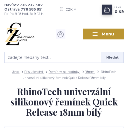
Havířov 736 232 307
0
ks
Ostrava 778 585 851
CZK
0 Kč
Po-Pá, 9-18 hod. So 9-12 h.
Menu
Hledat
Úvod
Příslušenství
Řemínky na hodinky
18mm
RhinoTech
univerzální silikonový řemínek Quick Release 18mm bílý
RhinoTech univerzální
silikonový řemínek Quick
Release 18mm bílý