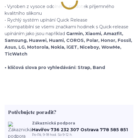
• Vyroben z vysoce odolného, na dotek příjemného
kvalitního silikonu
• Rychlý systém upínání Quick Release
• Kompatibilní se všemi značkami hodinek s Quick-release
upínáním jako jsou například
Garmin, Xiaomi, Amazfit,
Samsung, Huawei, Huami, COROS, Polar, Honor, Fossil,
Asus, LG, Motorola, Nokia, iGET, Niceboy, WowMe,
TicWatch
• klíčová slova pro vyhledávání: Strap, Band
Potřebujete poradit?
Zákaznická podpora
Havířov 736 232 307 Ostrava 778 585 851
Po-Pá, 9-18 hod. So 9-12 h.