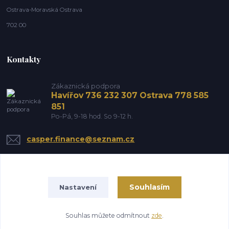
Ostrava-Moravská Ostrava
702 00
Kontakty
Zákaznická podpora
Havířov 736 232 307 Ostrava 778 585
851
Po-Pá, 9-18 hod. So 9-12 h.
casper.finance@seznam.cz
Souhlasím
Nastavení
Souhlas můžete odmítnout
zde
.
Vytvořeno na
Eshop-rychle.cz