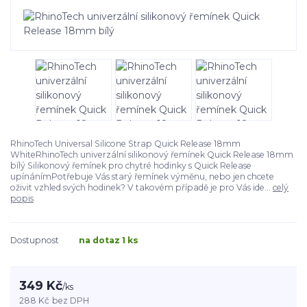
RhinoTech Universal Silicone Strap Quick Release 18mm
WhiteRhinoTech univerzální silikonový řemínek Quick Release 18mm
bílý Silikonový řemínek pro chytré hodinky s Quick Release
upínánímPotřebuje Vás starý řemínek výměnu, nebo jen chcete
oživit vzhled svých hodinek? V takovém případě je pro Vás ide...
celý
popis
Dostupnost
na dotaz 1 ks
349 Kč
/
ks
288 Kč
bez DPH