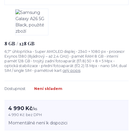
8 GB / 128 GB
6,7" úhlopříčka • Super AMOLED displej • 2340 × 1080 px • procesor
Exynos 1380 (8jádrový – až 2,4 GHz) • paměť RAM 8 GB • interní
paměť 128 GB • trojitý zadní fotoaparát (f/1.8) 50 + 8 + 5 Mpx •
optická stabilizace • přední fotoaparát (f/2.2) 13 Mpx • nano SIM, dual
SIM / single SIM • paměťové kart
celý popis
Dostupnost
Není skladem
4 990 Kč
/
ks
4 990 Kč
bez DPH
Momentálně není k dispozici