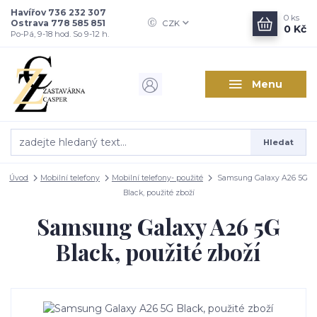
Havířov 736 232 307
0
ks
Ostrava 778 585 851
CZK
0 Kč
Po-Pá, 9-18 hod. So 9-12 h.
Menu
Hledat
Úvod
Mobilní telefony
Mobilní telefony- použité
Samsung Galaxy A26 5G
Black, použité zboží
Samsung Galaxy A26 5G
Black, použité zboží