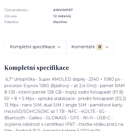
Číslo produktu:
AWU00157
Záruka:
12 měsíců
Pobočka:
Havířov
Kompletní specifikace
Komentáře
0
Kompletní specifikace
6,7" úhlopříčka • Super AMOLED displej • 2340 × 1080 px •
procesor Exynos 1380 (8jádrový – až 2,4 GHz) • paměť RAM
8 GB • interní paměť 128 GB • trojitý zadní fotoaparát (f/1.8)
50 + 8 + 5 Mpx • optická stabilizace • přední fotoaparát (f/2.2)
13 Mpx • nano SIM, dual SIM / single SIM • paměťové karty
microSD/SDHC/SDXC až 1 TB • NFC • 4G/LTE • 5G •
Bluetooth • Galileo • GLONASS • GPS • Wi-Fi • USB-C •
zvýšená odolnost s certifikací IP67 • čtečka otisku prstů na
těle • Android 15.0 • kapacita baterie 5 000 mAh •