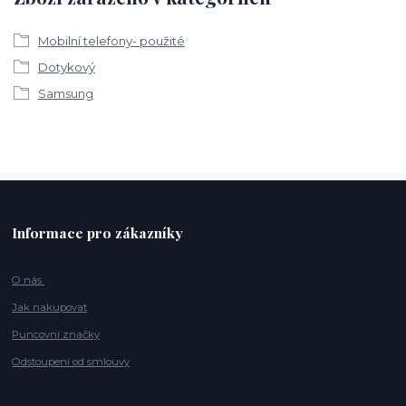
Mobilní telefony- použité
Dotykový
Samsung
Informace pro zákazníky
O nás
Jak nakupovat
Puncovní značky
Odstoupení od smlouvy