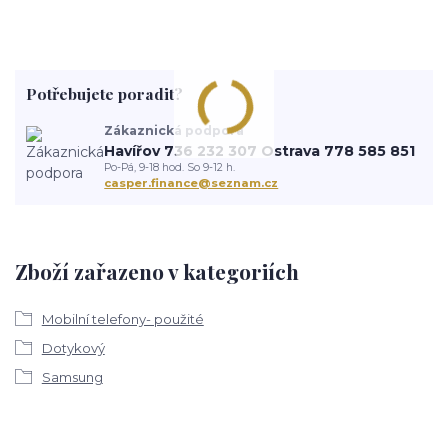
Potřebujete poradit?
Zákaznická podpora
Havířov 736 232 307 Ostrava 778 585 851
Po-Pá, 9-18 hod. So 9-12 h.
casper.finance@seznam.cz
Zboží zařazeno v kategoriích
Mobilní telefony- použité
Dotykový
Samsung