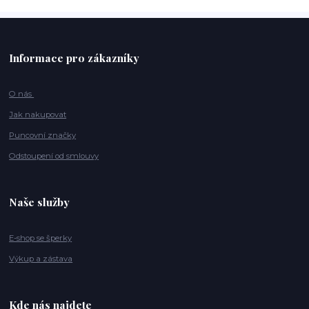
Informace pro zákazníky
O nás
Jak nakupovat
Puncovní značky
Odstoupení od smlouvy
Naše služby
E-shop se šperky
Výkup a zástava
Kde nás najdete