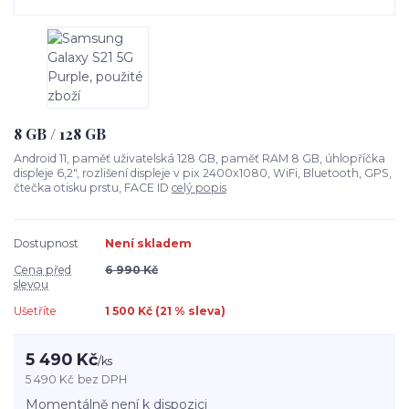
8 GB / 128 GB
Android 11, paměť uživatelská 128 GB, paměť RAM 8 GB, úhlopříčka
displeje 6,2", rozlišení displeje v pix 2400x1080, WiFi, Bluetooth, GPS,
čtečka otisku prstu, FACE ID
celý popis
Dostupnost
Není skladem
Cena před
6 990 Kč
slevou
Ušetříte
1 500 Kč (
21
% sleva)
5 490 Kč
/
ks
5 490 Kč
bez DPH
Momentálně není k dispozici