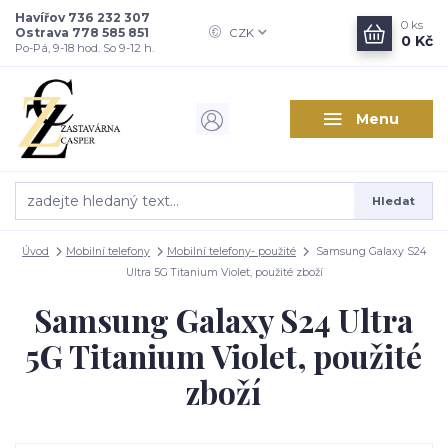
Havířov 736 232 307
0
ks
Ostrava 778 585 851
CZK
0 Kč
Po-Pá, 9-18 hod. So 9-12 h.
Menu
Hledat
Úvod
Mobilní telefony
Mobilní telefony- použité
Samsung Galaxy S24
Ultra 5G Titanium Violet, použité zboží
Samsung Galaxy S24 Ultra
5G Titanium Violet, použité
zboží