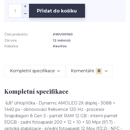
Přidat do košíku
Číslo produktu:
AWU00160
Záruka:
12 měsíců
Pobočka:
Havířov
Kompletní specifikace
Komentáře
0
Kompletní specifikace
6,8" úhlopříčka • Dynamic AMOLED 2X displej • 3088 ×
1440 px • obnovovací frekvence 120 Hz • procesor
Snapdragon 8 Gen 3 • paměť RAM 12 GB • interní paměť
512GB • zadní fotoaparát 200 + 12 + 10 + 50 Mpx (f/1.7) •
optická stabilizace • přední fotoaparát 12 Mpx (f/2.2) • NFC •