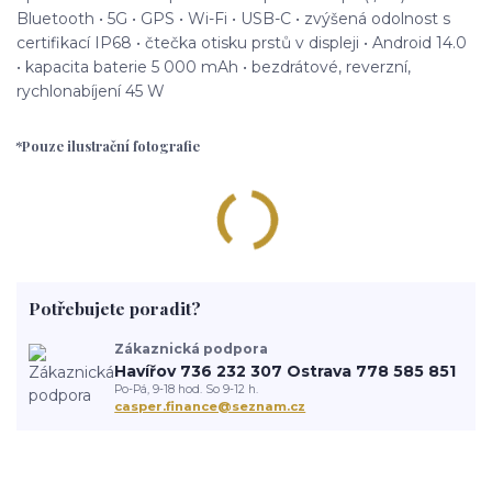
Bluetooth • 5G • GPS • Wi-Fi • USB-C • zvýšená odolnost s
certifikací IP68 • čtečka otisku prstů v displeji • Android 14.0
• kapacita baterie 5 000 mAh • bezdrátové, reverzní,
rychlonabíjení 45 W
*Pouze ilustrační fotografie
Potřebujete poradit?
Zákaznická podpora
Havířov 736 232 307 Ostrava 778 585 851
Po-Pá, 9-18 hod. So 9-12 h.
casper.finance@seznam.cz