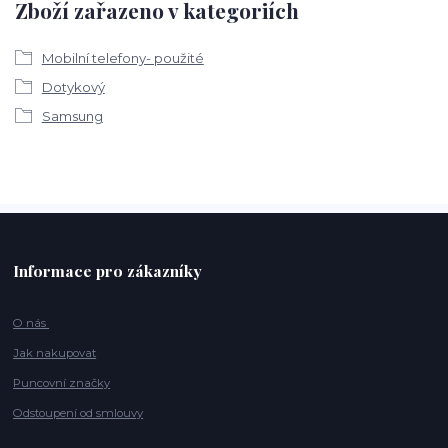
Zboží zařazeno v kategoriích
Mobilní telefony- použité
Dotykový
Samsung
Informace pro zákazníky
O nás
Jak nakupovat
Puncovní značky
Odstoupení od smlouvy