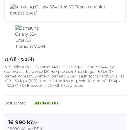
12 GB / 512GB
6,8" úhlopříčka • Dynamic AMOLED 2X displej • 3088 × 1440 px •
obnovovací frekvence 120 Hz • procesor Snapdragon 8 Gen 3 •
paměť RAM 12 GB • interní paměť 512 GB • zadní fotoaparát 200 + 12
+ 10 + 50 Mpx (f/1.7) • optická stabilizace • přední fotoaparát 12 Mpx
(f/2.2) • NFC • Bluetooth • 5G • GPS •
celý popis
Dostupnost
Skladem 1 ks
16 990 Kč
/
ks
16 990 Kč
bez DPH