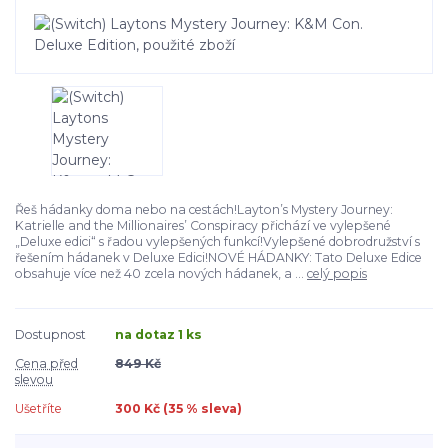
Řeš hádanky doma nebo na cestách!Layton’s Mystery Journey:
Katrielle and the Millionaires’ Conspiracy přichází ve vylepšené
„Deluxe edici“ s řadou vylepšených funkcí!Vylepšené dobrodružství s
řešením hádanek v Deluxe Edici!NOVÉ HÁDANKY: Tato Deluxe Edice
obsahuje více než 40 zcela nových hádanek, a ...
celý popis
Dostupnost
na dotaz 1 ks
Cena před
849 Kč
slevou
Ušetříte
300 Kč (
35
% sleva)