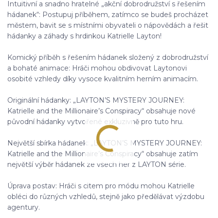
Intuitivní a snadno hratelné „akční dobrodružství s řešením
hádanek“: Postupuj příběhem, zatímco se budeš procházet
městem, bavit se s místními obyvateli o nápovědách a řešit
hádanky a záhady s hrdinkou Katrielle Layton!
Komický příběh s řešením hádanek složený z dobrodružství
a bohaté animace: Hráči mohou obdivovat Laytonovi
osobité vzhledy díky vysoce kvalitním herním animacím.
Originální hádanky: „LAYTON’S MYSTERY JOURNEY:
Katrielle and the Millionaire’s Conspiracy“ obsahuje nové
původní hádanky vytvořené exkluzivně pro tuto hru.
Největší sbírka hádanek: „LAYTON’S MYSTERY JOURNEY:
Katrielle and the Millionaire’s Conspiracy“ obsahuje zatím
největší výběr hádanek ze všech her z LAYTON série.
Úprava postav: Hráči s citem pro módu mohou Katrielle
obléci do různých vzhledů, stejně jako předělávat výzdobu
agentury.