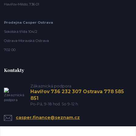
Havířov-Město, 736 01
Prodejna Casper Ostrava
Sokolská třída 104/2
Ostrava-Moravská Ostrava
702 00
Kontakty
Zákaznická podpora
Havířov 736 232 307 Ostrava 778 585
851
Po-Pá, 9-18 hod. So 9-12 h.
casper.finance@seznam.cz