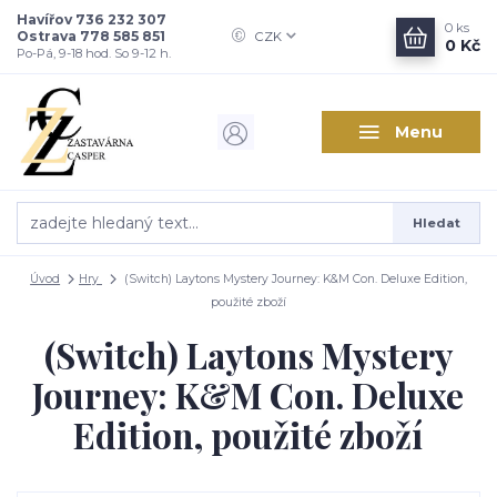
Havířov 736 232 307
0
ks
Ostrava 778 585 851
CZK
0 Kč
Po-Pá, 9-18 hod. So 9-12 h.
Menu
Hledat
Úvod
Hry
(Switch) Laytons Mystery Journey: K&M Con. Deluxe Edition,
použité zboží
(Switch) Laytons Mystery
Journey: K&M Con. Deluxe
Edition, použité zboží