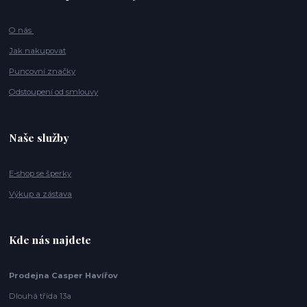
O nás
Jak nakupovat
Puncovní značky
Odstoupení od smlouvy
Naše služby
E-shop se šperky
Výkup a zástava
Kde nás najdete
Prodejna Casper Havířov
Dlouhá třída 13a