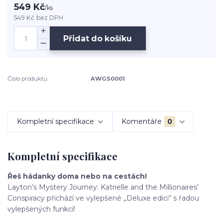
549 Kč
/
ks
549 Kč
bez DPH
Přidat do košíku
Číslo produktu:
AWGS0001
Kompletní specifikace
Komentáře
0
Kompletní specifikace
Řeš hádanky doma nebo na cestách!
Layton’s Mystery Journey: Katrielle and the Millionaires’
Conspiracy přichází ve vylepšené „Deluxe edici“ s řadou
vylepšených funkcí!