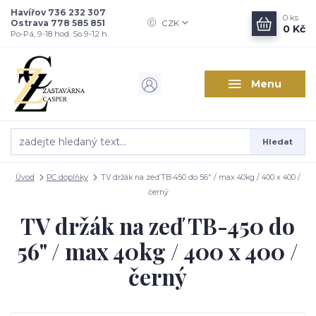
Havířov 736 232 307
0
ks
Ostrava 778 585 851
CZK
0 Kč
Po-Pá, 9-18 hod. So 9-12 h.
Menu
Hledat
Úvod
PC doplňky
TV držák na zeď TB-450 do 56" / max 40kg / 400 x 400 /
černý
TV držák na zeď TB-450 do
56" / max 40kg / 400 x 400 /
černý