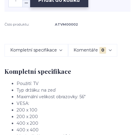
Přidat do košíku
Číslo produktu:
ATVM00002
Kompletní specifikace
Komentáře
0
Kompletní specifikace
Použití: TV
Typ držáku: na zeď
Maximální velikost obrazovky: 56"
VESA:
200 x 100
200 x 200
400 x 200
400 x 400