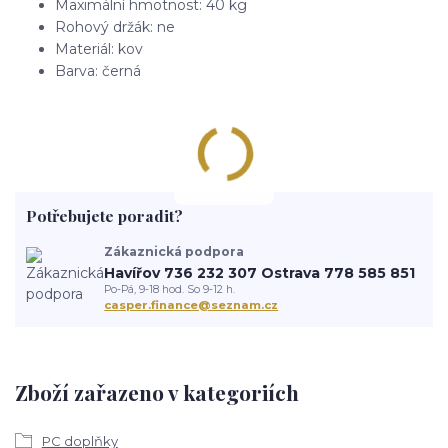
Maximální hmotnost: 40 kg
Rohový držák: ne
Materiál: kov
Barva: černá
Potřebujete poradit?
Zákaznická podpora
Havířov 736 232 307 Ostrava 778 585 851
Po-Pá, 9-18 hod. So 9-12 h.
casper.finance@seznam.cz
Zboží zařazeno v kategoriích
PC doplňky