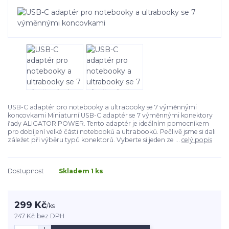
USB-C adaptér pro notebooky a ultrabooky se 7 výměnnými
koncovkami Miniaturní USB-C adaptér se 7 výměnnými konektory
řady ALIGATOR POWER. Tento adaptér je ideálním pomocníkem
pro dobíjení velké části notebooků a ultrabooků. Pečlivě jsme si dali
záležet při výběru typů konektorů. Vyberte si jeden ze ...
celý popis
Dostupnost
Skladem 1 ks
299 Kč
/
ks
247 Kč
bez DPH