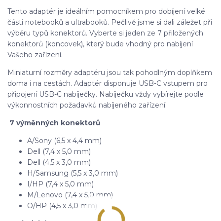
Tento adaptér je ideálním pomocníkem pro dobíjení velké
části notebooků a ultrabooků. Pečlivě jsme si dali záležet při
výběru typů konektorů. Vyberte si jeden ze 7 přiložených
konektorů (koncovek), který bude vhodný pro nabíjení
Vašeho zařízení.
Miniaturní rozměry adaptéru jsou tak pohodlným doplňkem
doma i na cestách. Adaptér disponuje USB-C vstupem pro
připojení USB-C nabíječky. Nabíječku vždy vybírejte podle
výkonnostních požadavků nabíjeného zařízení.
7 výměnných konektorů
A/Sony (6,5 x 4,4 mm)
Dell (7,4 x 5,0 mm)
Dell (4,5 x 3,0 mm)
H/Samsung (5,5 x 3,0 mm)
I/HP (7,4 x 5,0 mm)
M/Lenovo (7,4 x 5,0 mm)
O/HP (4,5 x 3,0 mm)