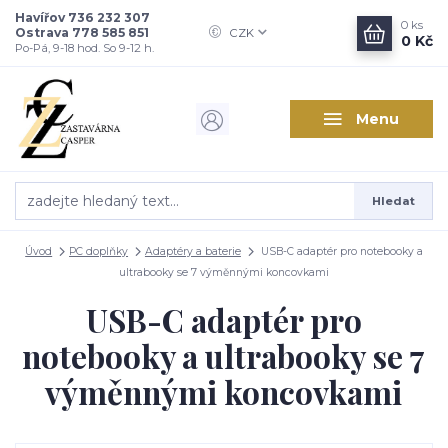
Havířov 736 232 307
0
ks
Ostrava 778 585 851
CZK
0 Kč
Po-Pá, 9-18 hod. So 9-12 h.
Menu
Hledat
Úvod
PC doplňky
Adaptéry a baterie
USB-C adaptér pro notebooky a
ultrabooky se 7 výměnnými koncovkami
USB-C adaptér pro
notebooky a ultrabooky se 7
výměnnými koncovkami