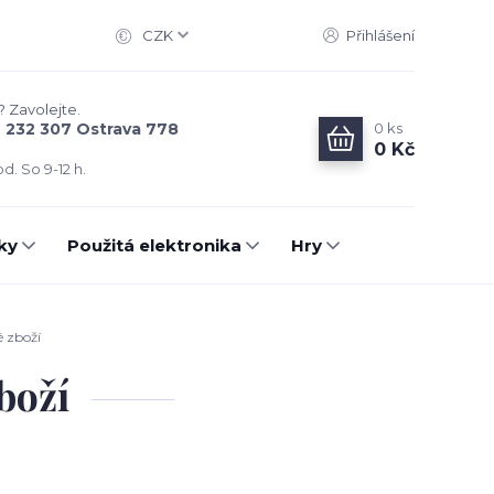
CZK
Přihlášení
? Zavolejte.
0
ks
6 232 307 Ostrava 778
0 Kč
d. So 9-12 h.
ky
Použitá elektronika
Hry
é zboží
boží