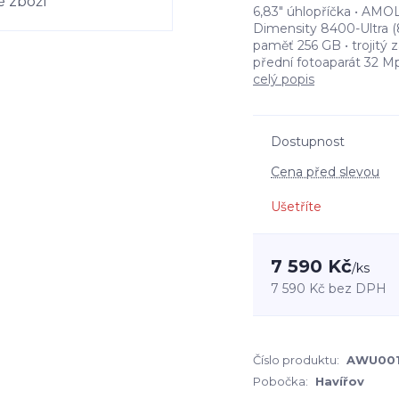
6,83" úhlopříčka • AMOL
Dimensity 8400-Ultra (8
paměť 256 GB • trojitý z
přední fotoaparát 32 Mp
celý popis
Dostupnost
Cena před slevou
Ušetříte
7 590 Kč
/
ks
7 590 Kč
bez DPH
Číslo produktu:
AWU00
Pobočka:
Havířov