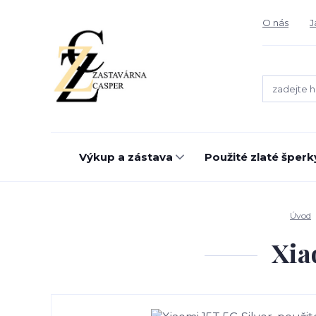
O nás
J
Výkup a zástava
Použité zlaté šperk
Úvod
Xia