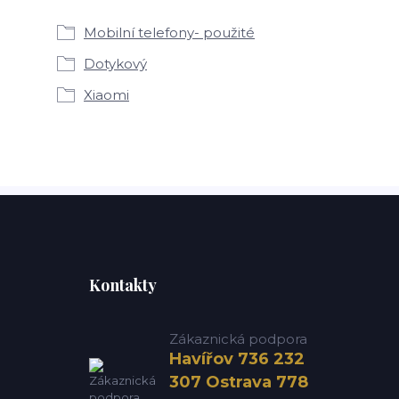
Mobilní telefony- použité
Dotykový
Xiaomi
Kontakty
Zákaznická podpora
Havířov 736 232
307 Ostrava 778