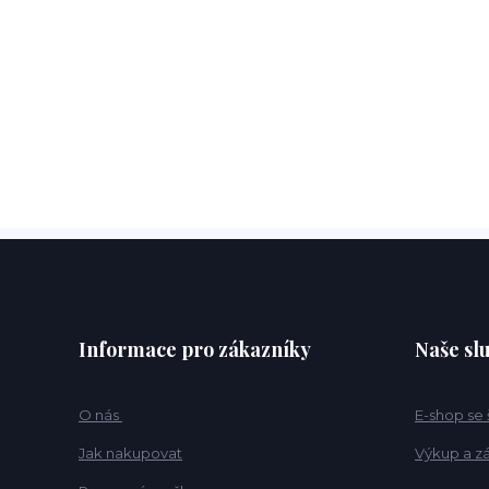
Informace pro zákazníky
Naše sl
O nás
E-shop se
Jak nakupovat
Výkup a z