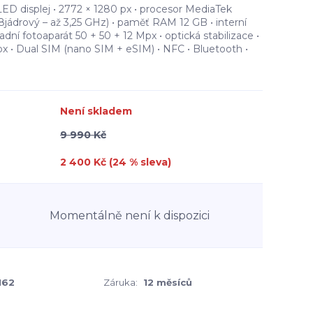
ED displej • 2772 × 1280 px • procesor MediaTek
jádrový – až 3,25 GHz) • paměť RAM 12 GB • interní
adní fotoaparát 50 + 50 + 12 Mpx • optická stabilizace •
x • Dual SIM (nano SIM + eSIM) • NFC • Bluetooth •
Není skladem
9 990 Kč
2 400 Kč (
24
% sleva)
Momentálně není k dispozici
162
Záruka:
12 měsíců