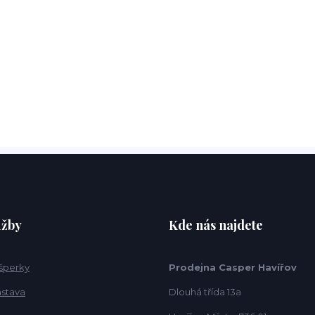
užby
Kde nás najdete
 šperky
Prodejna Casper Havířov
ástava
Dlouhá třída 13a