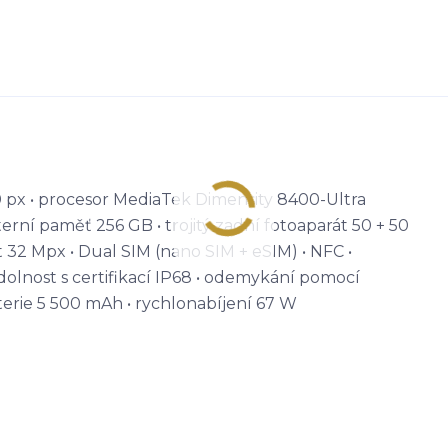
0 px • procesor MediaTek Dimensity 8400-Ultra
terní paměť 256 GB • trojitý zadní fotoaparát 50 + 50
át 32 Mpx • Dual SIM (nano SIM + eSIM) • NFC •
odolnost s certifikací IP68 • odemykání pomocí
baterie 5 500 mAh • rychlonabíjení 67 W