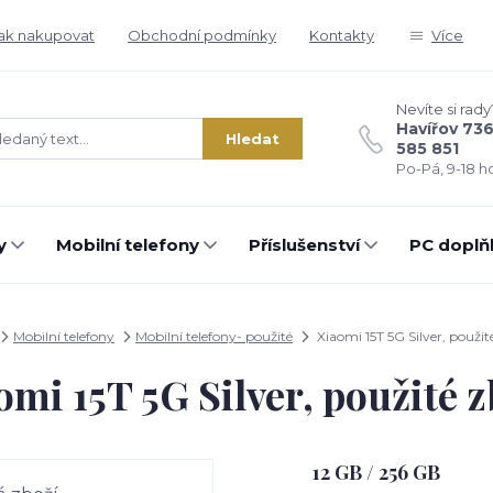
ak nakupovat
Obchodní podmínky
Kontakty
Více
Nevíte si rady
Havířov 73
Hledat
585 851
Po-Pá, 9-18 ho
y
Mobilní telefony
Příslušenství
PC doplň
Mobilní telefony
Mobilní telefony- použité
Xiaomi 15T 5G Silver, použit
omi 15T 5G Silver, použité z
12 GB / 256 GB