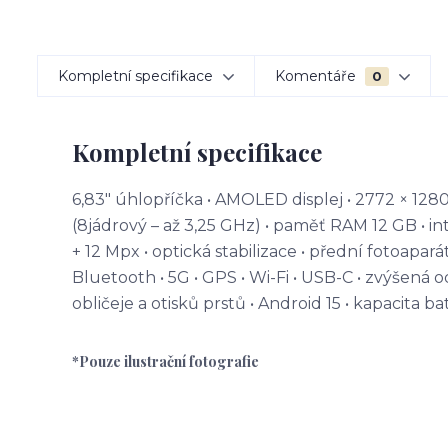
Kompletní specifikace
Komentáře
0
Kompletní specifikace
6,83" úhlopříčka • AMOLED displej • 2772 × 128
(8jádrový – až 3,25 GHz) • paměť RAM 12 GB • in
+ 12 Mpx • optická stabilizace • přední fotoapar
Bluetooth • 5G • GPS • Wi-Fi • USB-C • zvýšená 
obličeje a otisků prstů • Android 15 • kapacita 
*Pouze ilustrační fotografie