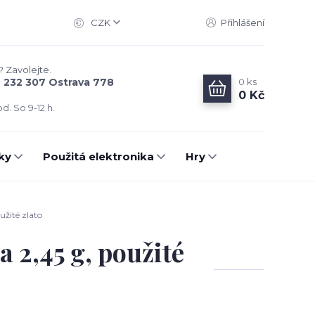
CZK
Přihlášení
? Zavolejte.
0
ks
6 232 307 Ostrava 778
0 Kč
d. So 9-12 h.
ky
Použitá elektronika
Hry
užité zlato
a 2,45 g, použité