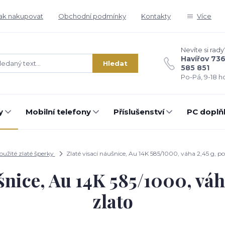
ak nakupovat
Obchodní podmínky
Kontakty
Více
Nevíte si rady
Havířov 73
Hledat
585 851
Po-Pá, 9-18 ho
y
Mobilní telefony
Příslušenství
PC doplň
oužité zlaté šperky
Zlaté visací náušnice, Au 14K 585/1000, váha 2,45 g, po
šnice, Au 14K 585/1000, váh
zlato