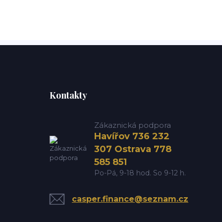
Kontakty
Zákaznická podpora
Havířov 736 232
307 Ostrava 778
585 851
Po-Pá, 9-18 hod. So 9-12 h.
casper.finance@seznam.cz