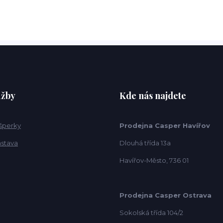
užby
Kde nás najdete
 šperky
Prodejna Casper Havířov
ástava
Dlouhá třída 13a
Havířov-Město, 736 01
Prodejna Casper Ostrava
Sokolská třída 104/2