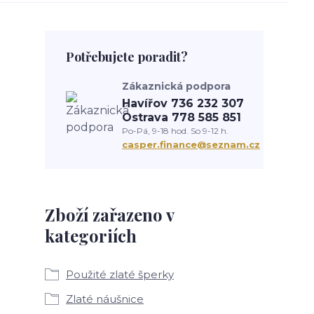
Potřebujete poradit?
Zákaznická podpora
Havířov 736 232 307
Ostrava 778 585 851
Po-Pá, 9-18 hod. So 9-12 h.
casper.finance@seznam.cz
Zboží zařazeno v
kategoriích
Použité zlaté šperky
Zlaté náušnice