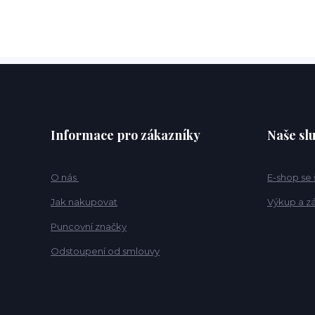
Informace pro zákazníky
Naše sl
O nás
E-shop se
Jak nakupovat
Výkup a z
Puncovní značky
Odstoupení od smlouvy