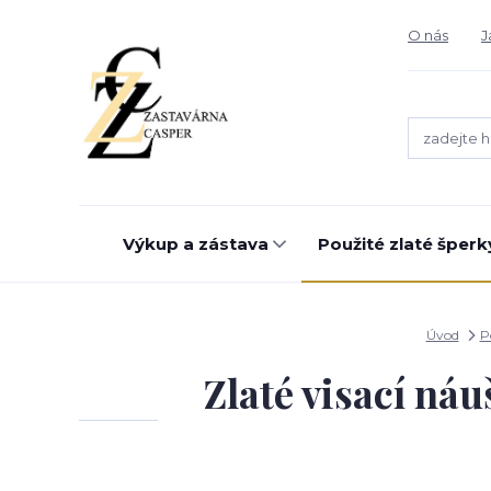
O nás
J
Výkup a zástava
Použité zlaté šperk
Úvod
P
Zlaté visací náu