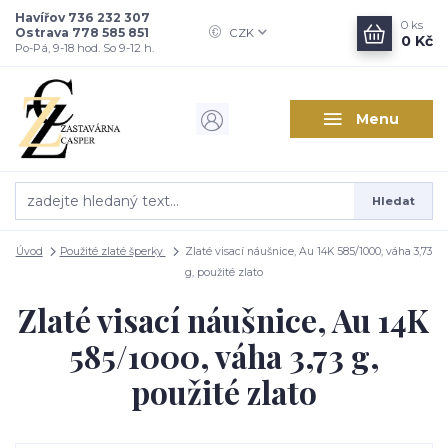
Havířov 736 232 307
0
ks
Ostrava 778 585 851
CZK
0 Kč
Po-Pá, 9-18 hod. So 9-12 h.
Menu
Hledat
Úvod
Použité zlaté šperky
Zlaté visací náušnice, Au 14K 585/1000, váha 3,73
g, použité zlato
Zlaté visací náušnice, Au 14K
585/1000, váha 3,73 g,
použité zlato