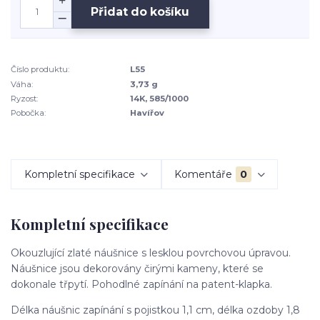
Přidat do košíku
Číslo produktu:
L55
Váha:
3,73 g
Ryzost:
14K, 585/1000
Pobočka:
Havířov
Kompletní specifikace
Komentáře
0
Kompletní specifikace
Okouzlující zlaté náušnice s lesklou povrchovou úpravou.
Náušnice jsou dekorovány čirými kameny, které se
dokonale třpytí. Pohodlné zapínání na patent-klapka.
Délka náušnic zapínání s pojistkou 1,1 cm, délka ozdoby 1,8