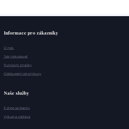
Informace pro zákazníky
O nás
Jak nakupovat
Puncovní značky
Odstoupení od smlouvy
Naše služby
E-shop se šperky
Výkup a zástava