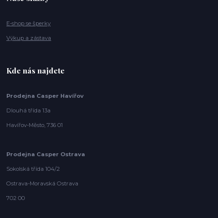
E-shop se šperky
Výkup a zástava
Kde nás najdete
Prodejna Casper Havířov
Dlouhá třída 13a
Havířov-Město, 736 01
Prodejna Casper Ostrava
Sokolská třída 104/2
Ostrava-Moravská Ostrava
702 00