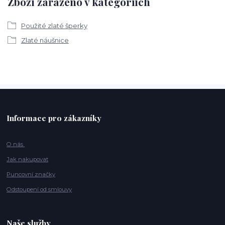
Zboží zařazeno v kategoriích
Použité zlaté šperky
Zlaté náušnice
Informace pro zákazníky
O nás
Jak nakupovat
Puncovní značky
Odstoupení od smlouvy
Naše služby