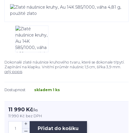
Dokonalé zlaté náušnice kruhového tvaru, které se dokonale třpytí.
Zapínání na klapku. Vnitřní průměr náušnic 1,5 cm, šířka 3,9 mm.
celý popis
Dostupnost
skladem 1 ks
11 990 Kč
/
ks
11 990 Kč
bez DPH
Přidat do košíku