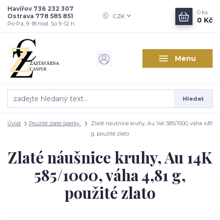
Havířov 736 232 307
0
ks
Ostrava 778 585 851
CZK
0 Kč
Po-Pá, 9-18 hod. So 9-12 h.
Menu
Hledat
Úvod
Použité zlaté šperky
Zlaté náušnice kruhy, Au 14K 585/1000, váha 4,81
g, použité zlato
Zlaté náušnice kruhy, Au 14K
585/1000, váha 4,81 g,
použité zlato