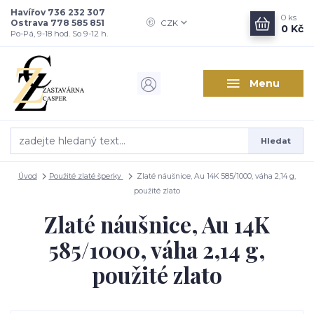
Havířov 736 232 307
0
ks
Ostrava 778 585 851
CZK
0 Kč
Po-Pá, 9-18 hod. So 9-12 h.
Menu
Hledat
Úvod
Použité zlaté šperky
Zlaté náušnice, Au 14K 585/1000, váha 2,14 g,
použité zlato
Zlaté náušnice, Au 14K
585/1000, váha 2,14 g,
použité zlato