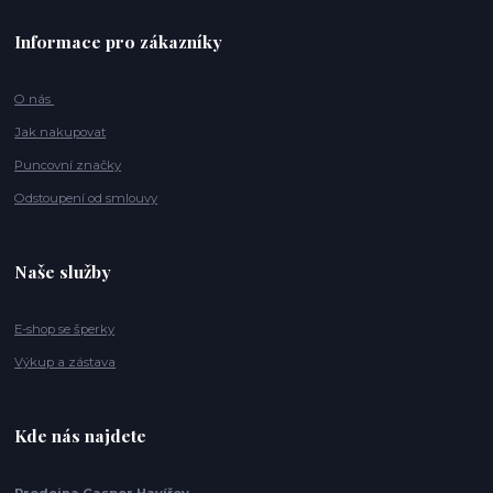
Informace pro zákazníky
O nás
Jak nakupovat
Puncovní značky
Odstoupení od smlouvy
Naše služby
E-shop se šperky
Výkup a zástava
Kde nás najdete
Prodejna Casper Havířov