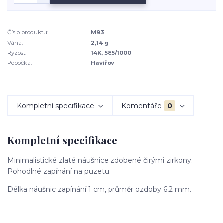
Číslo produktu:
M93
Váha:
2,14 g
Ryzost:
14K, 585/1000
Pobočka:
Havířov
Kompletní specifikace
Komentáře
0
Kompletní specifikace
Minimalistické zlaté náušnice zdobené čirými zirkony.
Pohodlné zapínání na puzetu.
Délka náušnic zapínání 1 cm, průměr ozdoby 6,2 mm.