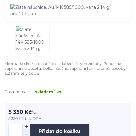
Minimalistické zlaté náušnice zdobené čirými zirkony. Pohodlné
zapínání na puzetu. Délka náušnic zapínání 1 cm, průměr ozdoby
6,2 mm.
celý popis
Dostupnost
skladem 1 ks
5 350 Kč
/
ks
5 350 Kč
bez DPH
Přidat do košíku