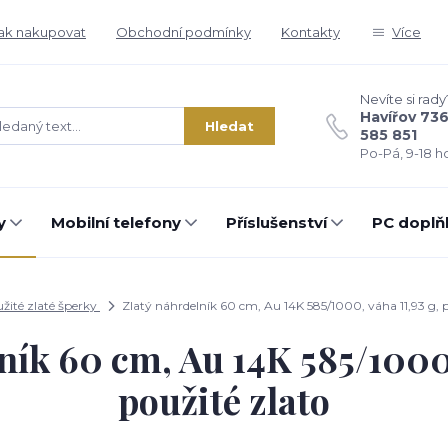
ak nakupovat
Obchodní podmínky
Kontakty
Více
Nevíte si rady
Havířov 73
Hledat
585 851
Po-Pá, 9-18 ho
y
Mobilní telefony
Příslušenství
PC doplň
žité zlaté šperky
Zlatý náhrdelník 60 cm, Au 14K 585/1000, váha 11,93 g, p
ník 60 cm, Au 14K 585/1000,
použité zlato