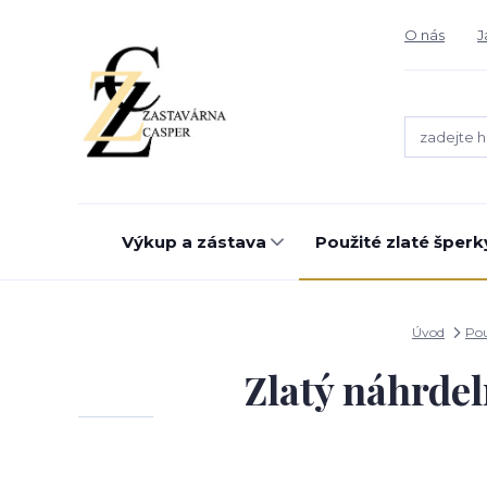
O nás
J
Výkup a zástava
Použité zlaté šperk
Úvod
Pou
Zlatý náhrdel