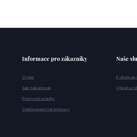
Informace pro zákazníky
Naše sl
O nás
E-shop se
Jak nakupovat
Výkup a z
Puncovní značky
Odstoupení od smlouvy