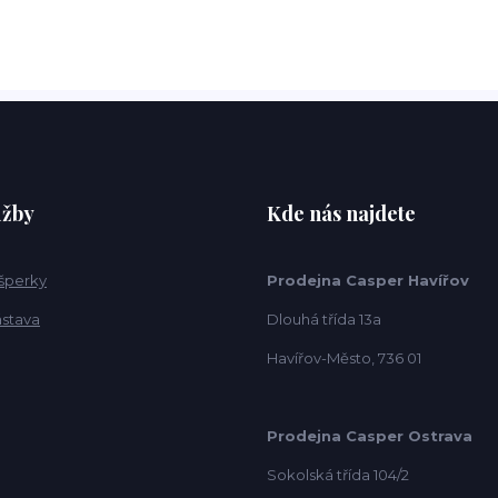
užby
Kde nás najdete
 šperky
Prodejna Casper Havířov
ástava
Dlouhá třída 13a
Havířov-Město, 736 01
Prodejna Casper Ostrava
Sokolská třída 104/2