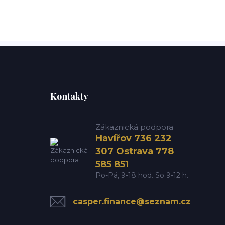
Kontakty
Zákaznická podpora
Havířov 736 232
307 Ostrava 778
585 851
Po-Pá, 9-18 hod. So 9-12 h.
casper.finance@seznam.cz