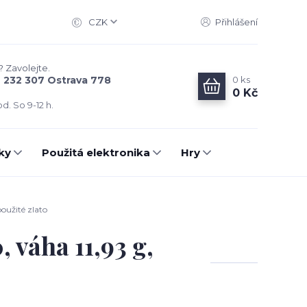
CZK
Přihlášení
? Zavolejte.
0
ks
6 232 307 Ostrava 778
0 Kč
d. So 9-12 h.
ky
Použitá elektronika
Hry
oužité zlato
 váha 11,93 g,