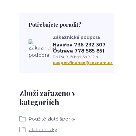
Potřebujete poradit?
Zákaznická podpora
Havířov 736 232 307
Ostrava 778 585 851
Po-Pá, 9-18 hod. So 9-12 h.
casper.finance@seznam.cz
Zboží zařazeno v
kategoriích
Použité zlaté šperky
Zlaté řetízky