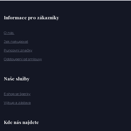
Informace pro zákazníky
O nás
Jak nakupovat
Puncovní značky
Odstoupení od smlouvy
Naše služby
E-shop se šperky
Výkup a zástava
Kde nás najdete