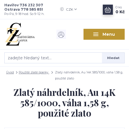
Havířov 736 232 307
0
ks
Ostrava 778 585 851
CZK
0 Kč
Po-Pá, 9-18 hod. So 9-12 h.
Menu
Hledat
Úvod
Použité zlaté šperky
Zlatý náhrdelník, Au 14K 585/1000, váha 1,58 g,
použité zlato
Zlatý náhrdelník, Au 14K
585/1000, váha 1,58 g,
použité zlato