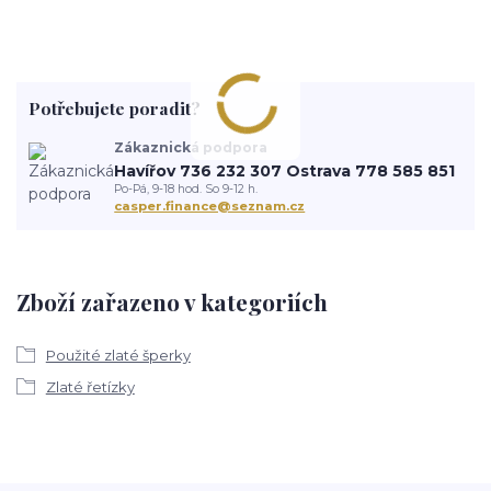
Potřebujete poradit?
Zákaznická podpora
Havířov 736 232 307 Ostrava 778 585 851
Po-Pá, 9-18 hod. So 9-12 h.
casper.finance@seznam.cz
Zboží zařazeno v kategoriích
Použité zlaté šperky
Zlaté řetízky