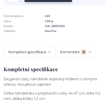
Číslo produktu:
L65
Váha:
1,58 g
Ryzost:
14K, 585/1000
Pobočka:
Havířov
Kompletní specifikace
Komentáře
0
Kompletní specifikace
Elegantní zlatý náhrdelník doplněný křížkem s černými
zirkony. Kroužkové zapínání.
Délka náhrdelníku s přepínacími očky 44-47 cm, šířka 0,5
mm, délka křížku 1,3 cm.