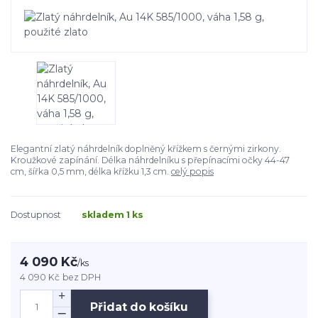
Elegantní zlatý náhrdelník doplněný křížkem s černými zirkony.
Kroužkové zapínání. Délka náhrdelníku s přepínacími očky 44-47
cm, šířka 0,5 mm, délka křížku 1,3 cm.
celý popis
Dostupnost
skladem 1 ks
4 090 Kč
/
ks
4 090 Kč
bez DPH
Přidat do košíku