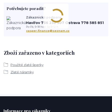
Potřebujete poradit?
Zákaznická podpora
Havířov 736 232 307 Ostrava 778 585 851
Po-Pá, 9-18 hod. So 9-12 h.
casper.finance@seznam.cz
Zboží zařazeno v kategoriích
Použité zlaté šperky
Zlaté náramky
Informace pro zákazníky