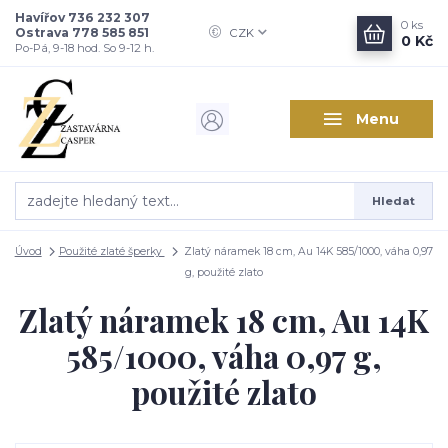
Havířov 736 232 307
0
ks
Ostrava 778 585 851
CZK
0 Kč
Po-Pá, 9-18 hod. So 9-12 h.
Menu
Hledat
Úvod
Použité zlaté šperky
Zlatý náramek 18 cm, Au 14K 585/1000, váha 0,97
g, použité zlato
Zlatý náramek 18 cm, Au 14K
585/1000, váha 0,97 g,
použité zlato