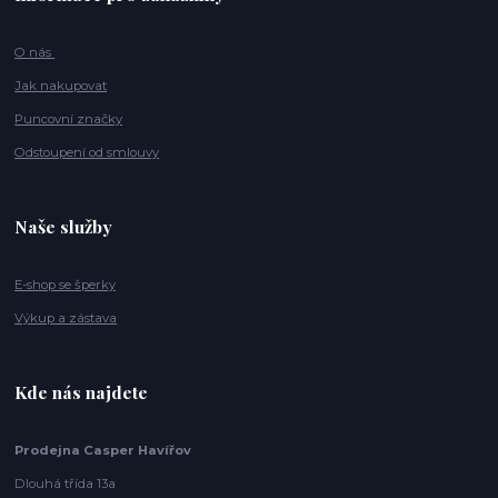
O nás
Jak nakupovat
Puncovní značky
Odstoupení od smlouvy
Naše služby
E-shop se šperky
Výkup a zástava
Kde nás najdete
Prodejna Casper Havířov
Dlouhá třída 13a