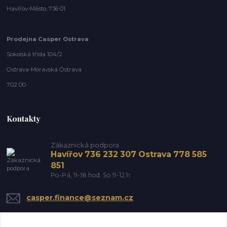
Havířov-Město, 736 01
Prodejna Casper Ostrava
Sokolská třída 104/2
Ostrava-Moravská Ostrava
702 00
Kontakty
Zákaznická podpora
Havířov 736 232 307 Ostrava 778 585
851
Po-Pá, 9-18 hod. So 9-12 h.
casper.finance@seznam.cz