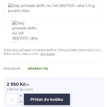
Zlatý dutý přívěsek v podobě delfína. Délka přívěsku bez očka 2 cm,
šířka 1,6 cm, očko 4 mm.
celý popis
Dostupnost
skladem 1 ks
2 950 Kč
/
ks
2 950 Kč
bez DPH
Přidat do košíku