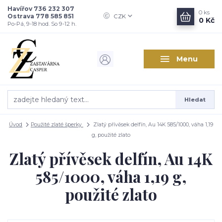
Havířov 736 232 307
0
ks
Ostrava 778 585 851
CZK
0 Kč
Po-Pá, 9-18 hod. So 9-12 h.
Menu
Hledat
Úvod
Použité zlaté šperky
Zlatý přívěsek delfín, Au 14K 585/1000, váha 1,19
g, použité zlato
Zlatý přívěsek delfín, Au 14K
585/1000, váha 1,19 g,
použité zlato