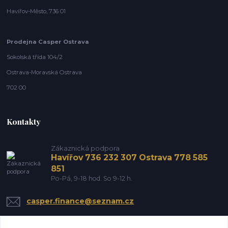
Havířov-Město, 736 01
Prodejna Casper Ostrava
Sokolská třída 104/2
Ostrava-Moravská Ostrava
702 00
Kontakty
Zákaznická podpora
Havířov 736 232 307 Ostrava 778 585
851
Po-Pá, 9-18 hod. So 9-12 h.
casper.finance@seznam.cz