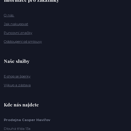
O nás
Jak nakupovat
Puncovní značky
Odstoupení od smlouvy
Naše služby
E-shop se šperky
Výkup a zástava
Kde nás najdete
Prodejna Casper Havířov
Dlouhá třída 13a