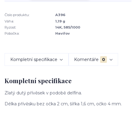
Číslo produktu:
A396
Váha:
1,19 g
Ryzost:
14K, 585/1000
Pobočka:
Havířov
Kompletní specifikace
Komentáře
0
Kompletní specifikace
Zlatý dutý přívěsek v podobě delfína.
Délka přívěsku bez očka 2 cm, šířka 1,6 cm, očko 4 mm.