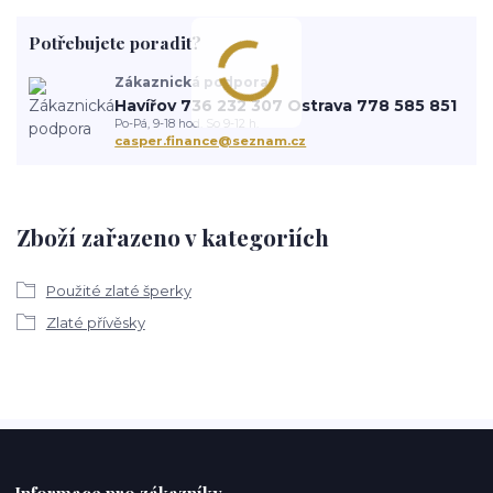
Potřebujete poradit?
Zákaznická podpora
Havířov 736 232 307 Ostrava 778 585 851
Po-Pá, 9-18 hod. So 9-12 h.
casper.finance@seznam.cz
Zboží zařazeno v kategoriích
Použité zlaté šperky
Zlaté přívěsky
Informace pro zákazníky