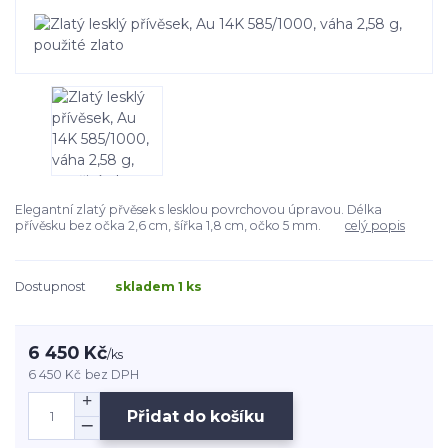
Elegantní zlatý přvěsek s lesklou povrchovou úpravou. Délka
přívěsku bez očka 2,6 cm, šířka 1,8 cm, očko 5 mm.
celý popis
Dostupnost
skladem 1 ks
6 450 Kč
/
ks
6 450 Kč
bez DPH
Přidat do košíku