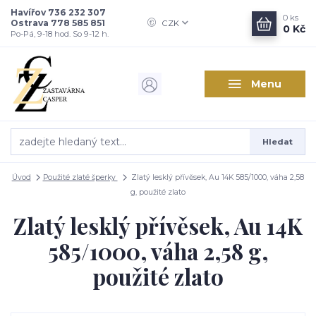
Havířov 736 232 307
0
ks
Ostrava 778 585 851
CZK
0 Kč
Po-Pá, 9-18 hod. So 9-12 h.
Menu
Hledat
Úvod
Použité zlaté šperky
Zlatý lesklý přívěsek, Au 14K 585/1000, váha 2,58
g, použité zlato
Zlatý lesklý přívěsek, Au 14K
585/1000, váha 2,58 g,
použité zlato