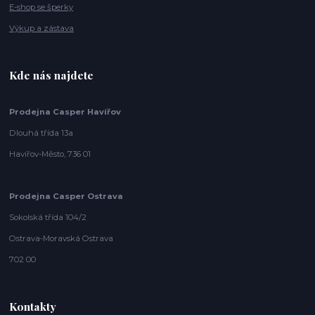
E-shop se šperky
Výkup a zástava
Kde nás najdete
Prodejna Casper Havířov
Dlouhá třída 13a
Havířov-Město, 736 01
Prodejna Casper Ostrava
Sokolská třída 104/2
Ostrava-Moravská Ostrava
702 00
Kontakty