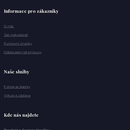
Informace pro zákazníky
O nás
Jak nakupovat
Puncovní značky
Odstoupení od smlouvy
Naše služby
E-shop se šperky
Výkup a zástava
Kde nás najdete
Prodejna Casper Havířov