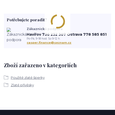
Potřebujete poradit?
Zákaznická podpora
Havířov 736 232 307 Ostrava 778 585 851
Po-Pá, 9-18 hod. So 9-12 h.
casper.finance@seznam.cz
Zboží zařazeno v kategoriích
Použité zlaté šperky
Zlaté přívěsky