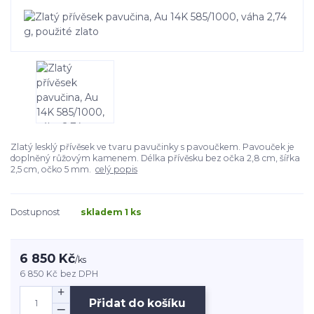
Zlatý lesklý přívěsek ve tvaru pavučinky s pavoučkem. Pavouček je
doplněný růžovým kamenem. Délka přívěsku bez očka 2,8 cm, šířka
2,5 cm, očko 5 mm.
celý popis
Dostupnost
skladem 1 ks
6 850 Kč
/
ks
6 850 Kč
bez DPH
Přidat do košíku