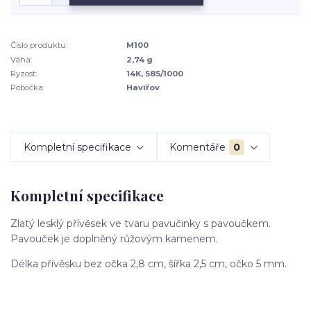
Číslo produktu:
M100
Váha:
2,74 g
Ryzost:
14K, 585/1000
Pobočka:
Havířov
Kompletní specifikace
Komentáře
0
Kompletní specifikace
Zlatý lesklý přívěsek ve tvaru pavučinky s pavoučkem.
Pavouček je doplněný růžovým kamenem.
Délka přívěsku bez očka 2,8 cm, šířka 2,5 cm, očko 5 mm.