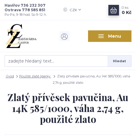
Havířov 736 232 307
0
ks
Ostrava 778 585 851
CZK
0 Kč
Po-Pá, 9-18 hod. So 9-12 h.
Menu
Hledat
Úvod
Použité zlaté šperky
Zlatý přívěsek pavučina, Au 14K 585/1000, váha
2,74 g, použité zlato
Zlatý přívěsek pavučina, Au
14K 585/1000, váha 2,74 g,
použité zlato