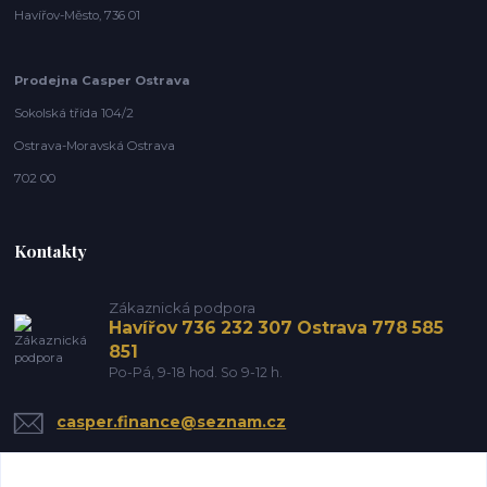
Havířov-Město, 736 01
Prodejna Casper Ostrava
Sokolská třída 104/2
Ostrava-Moravská Ostrava
702 00
Kontakty
Zákaznická podpora
Havířov 736 232 307 Ostrava 778 585
851
Po-Pá, 9-18 hod. So 9-12 h.
casper.finance@seznam.cz