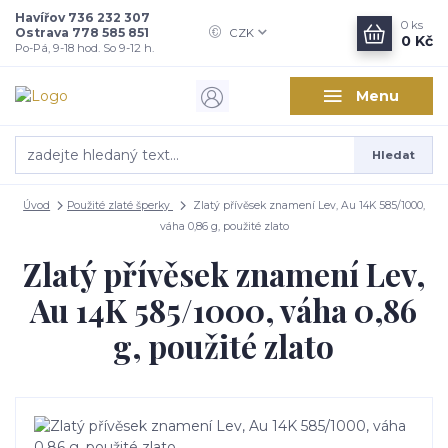
Havířov 736 232 307
0
ks
Ostrava 778 585 851
CZK
0 Kč
Po-Pá, 9-18 hod. So 9-12 h.
Menu
Hledat
Úvod
Použité zlaté šperky
Zlatý přívěsek znamení Lev, Au 14K 585/1000,
váha 0,86 g, použité zlato
Zlatý přívěsek znamení Lev,
Au 14K 585/1000, váha 0,86
g, použité zlato