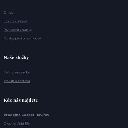
O nás
Jak nakupovat
Puncovní značky
Odstoupení od smlouvy
Naše služby
E-shop se šperky
Výkup a zástava
Kde nás najdete
Prodejna Casper Havířov
Dlouhá třída 13a