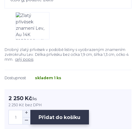
Drobný zlatý přívěsek v podobě listiny s vyobrazeným znamením
zvěrokruhu Lev. Délka přívěsku bez očka 1,9 cm, šířka 1,3 cm, očko 4
mm.
celý popis
Dostupnost
skladem 1 ks
2 250 Kč
/
ks
2 250 Kč
bez DPH
Přidat do košíku