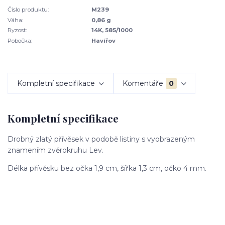
Číslo produktu:
M239
Váha:
0,86 g
Ryzost:
14K, 585/1000
Pobočka:
Havířov
Kompletní specifikace
Komentáře
0
Kompletní specifikace
Drobný zlatý přívěsek v podobě listiny s vyobrazeným
znamením zvěrokruhu Lev.
Délka přívěsku bez očka 1,9 cm, šířka 1,3 cm, očko 4 mm.