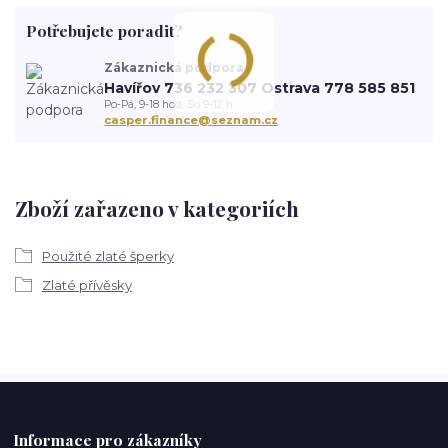
Potřebujete poradit?
Zákaznická podpora
Havířov 736 232 307 Ostrava 778 585 851
Po-Pá, 9-18 hod. So 9-12 h.
casper.finance@seznam.cz
Zboží zařazeno v kategoriích
Použité zlaté šperky
Zlaté přívěsky
Informace pro zákazníky