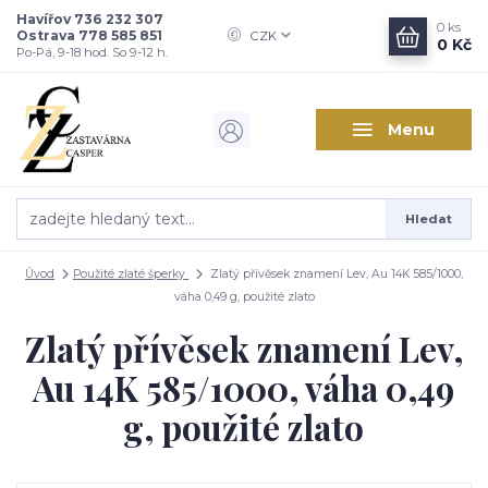
Havířov 736 232 307
0
ks
Ostrava 778 585 851
CZK
0 Kč
Po-Pá, 9-18 hod. So 9-12 h.
Menu
Hledat
Úvod
Použité zlaté šperky
Zlatý přívěsek znamení Lev, Au 14K 585/1000,
váha 0,49 g, použité zlato
Zlatý přívěsek znamení Lev,
Au 14K 585/1000, váha 0,49
g, použité zlato