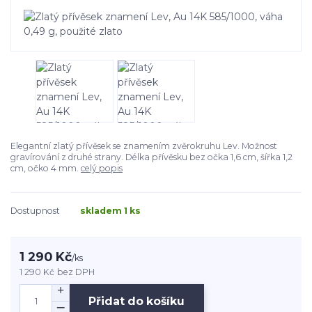
Elegantní zlatý přívěsek se znamením zvěrokruhu Lev. Možnost
gravírování z druhé strany. Délka přívěsku bez očka 1,6 cm, šířka 1,2
cm, očko 4 mm.
celý popis
Dostupnost
skladem 1 ks
1 290 Kč
/
ks
1 290 Kč
bez DPH
Přidat do košíku