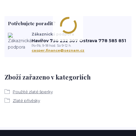
Potřebujete poradit?
Zákaznická podpora
Havířov 736 232 307 Ostrava 778 585 851
Po-Pá, 9-18 hod. So 9-12 h.
casper.finance@seznam.cz
Zboží zařazeno v kategoriích
Použité zlaté šperky
Zlaté přívěsky