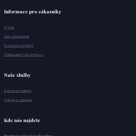
Informace pro zákazníky
O nás
Jak nakupovat
Puncovní značky
Odstoupení od smlouvy
Naše služby
E-shop se šperky
Výkup a zástava
Kde nás najdete
Prodejna Casper Havířov